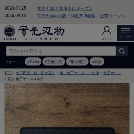
實光刃物 京都嵐山店オープン
2026.01.25
實光刃物の大阪・関西万博特集・販売ページへ
2025.04.13
メニュー
ログイン
：
Yaiba
万能片刃
銀座包丁
砥石
人気ワード
TOP
包丁商品一覧・研ぎ直し
鞘・包丁ケース・その他
包丁ケース
實光 包丁ケース 4本用