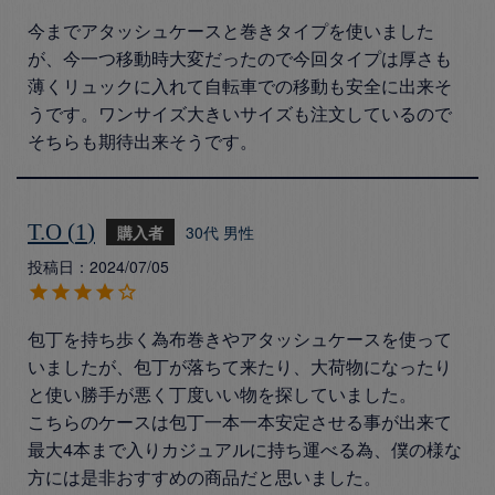
今までアタッシュケースと巻きタイプを使いました
が、今一つ移動時大変だったので今回タイプは厚さも
薄くリュックに入れて自転車での移動も安全に出来そ
うです。ワンサイズ大きいサイズも注文しているので
そちらも期待出来そうです。
T.O
1
購入者
30代
男性
投稿日
2024/07/05
包丁を持ち歩く為布巻きやアタッシュケースを使って
いましたが、包丁が落ちて来たり、大荷物になったり
と使い勝手が悪く丁度いい物を探していました。

こちらのケースは包丁一本一本安定させる事が出来て
最大4本まで入りカジュアルに持ち運べる為、僕の様な
方には是非おすすめの商品だと思いました。
