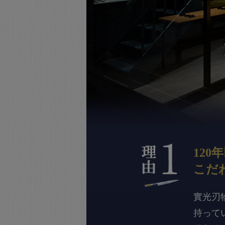
120
こだ
實光刃
持って