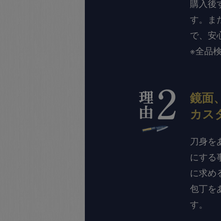
購入後
す。ま
で、安
※全品
鏡面
カス
刀身を
にする
に求め
包丁を
す。