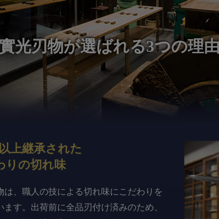
實光刃物が
選ばれる3つの理
年以上継承された
わりの切れ味
物は、職人の技による切れ味にこだわりを
います。出荷前に全品刃付け済みのため、