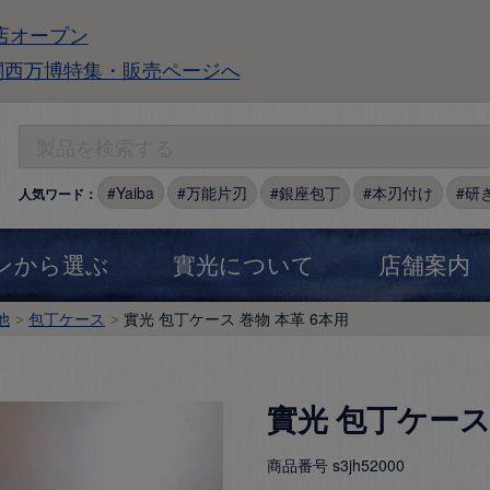
店オープン
関西万博特集・販売ページへ
Yaiba
万能片刃
銀座包丁
本刃付け
研
人気ワード：
ンから選ぶ
實光について
店舗案内
他
包丁ケース
實光 包丁ケース 巻物 本革 6本用
實光 包丁ケース
商品番号
s3jh52000