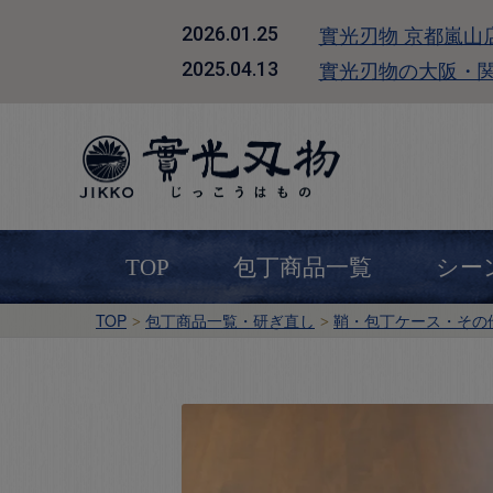
實光刃物 京都嵐山
2026.01.25
實光刃物の大阪・
2025.04.13
TOP
包丁商品一覧
シー
TOP
包丁商品一覧・研ぎ直し
鞘・包丁ケース・その