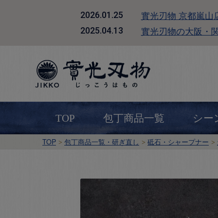
實光刃物 京都嵐山
2026.01.25
實光刃物の大阪・
2025.04.13
TOP
包丁商品一覧
シー
TOP
包丁商品一覧・研ぎ直し
砥石・シャープナー