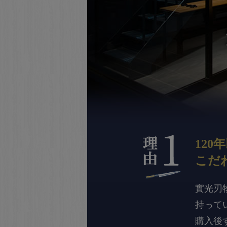
120
こだ
實光刃
持って
購入後