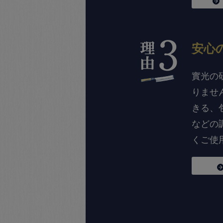
安心
實光の
りませ
きる、
などの
くご使