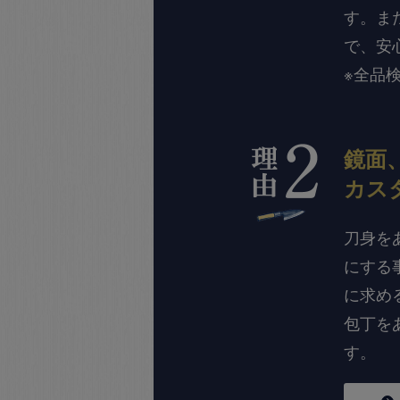
す。ま
で、安
※全品
鏡面
カス
刀身を
にする
に求め
包丁を
す。