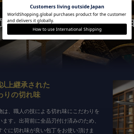
實光刃物が
選ばれる3つの理
年以上継承された
わりの切れ味
物は、職人の技による切れ味にこだわりを
います。出荷前に全品刃付け済みのため、
すぐに切れ味が良い包丁をお使い頂けま