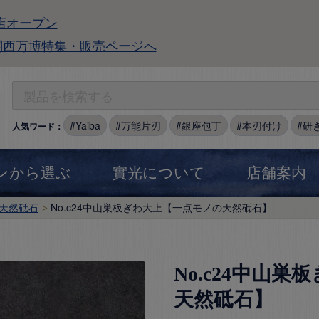
店オープン
関西万博特集・販売ページへ
Yaiba
万能片刃
銀座包丁
本刃付け
研
人気ワード：
ンから選ぶ
實光について
店舗案内
天然砥石
No.c24中山巣板ぎわ大上【一点モノの天然砥石】
No.c24中山
天然砥石】