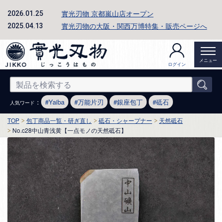
實光刃物 京都嵐山店オープン
2026.01.25
實光刃物の大阪・関西万博特集・販売ページへ
2025.04.13
メニュー
ログイン
：
Yaiba
万能片刃
銀座包丁
砥石
人気ワード
TOP
包丁商品一覧・研ぎ直し
砥石・シャープナー
天然砥石
No.c28中山青浅黄【一点モノの天然砥石】