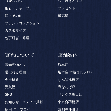
万能片刃包丁
包丁研ぎと道具
砥石・シャープナー
プレゼント
鞘・その他
最高級
ブランドコレクション
カスタマイズ
包丁研ぎ・修理
實光について
店舗案内
實光刃物とは
堺本店
選ばれる理由
堺本店 本焼専門フロア
会社概要
なんば戎橋店
受賞歴
裏なんば店
SNS
リンクス梅田店
お知らせ・メディア掲載
東京合羽橋店
採用
包丁ブログ
京都先斗町店