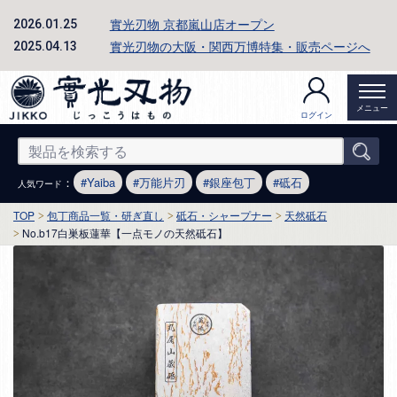
實光刃物 京都嵐山店オープン
2026.01.25
實光刃物の大阪・関西万博特集・販売ページへ
2025.04.13
メニュー
ログイン
：
Yaiba
万能片刃
銀座包丁
砥石
人気ワード
TOP
包丁商品一覧・研ぎ直し
砥石・シャープナー
天然砥石
No.b17白巣板蓮華【一点モノの天然砥石】