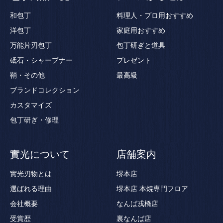
和包丁
料理人・プロ用おすすめ
洋包丁
家庭用おすすめ
万能片刃包丁
包丁研ぎと道具
砥石・シャープナー
プレゼント
鞘・その他
最高級
ブランドコレクション
カスタマイズ
包丁研ぎ・修理
實光について
店舗案内
實光刃物とは
堺本店
選ばれる理由
堺本店 本焼専門フロア
会社概要
なんば戎橋店
受賞歴
裏なんば店