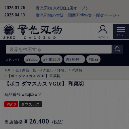
實光刃物 京都嵐山店オープン
2026.01.25
實光刃物の大阪・関西万博特集・販売ページへ
2025.04.13
メニュー
ログイン
：
Yaiba
万能片刃
銀座包丁
砥石
人気ワード
TOP
包丁商品一覧・研ぎ直し
洋包丁
洋菜切
【ボコ ダマスカス VG10】 和菜切
【ボコ ダマスカス VG10】 和菜切
商品番号
w3bjb2wn1
VG10
ダマスカス
¥
26,400
当店価格
税込