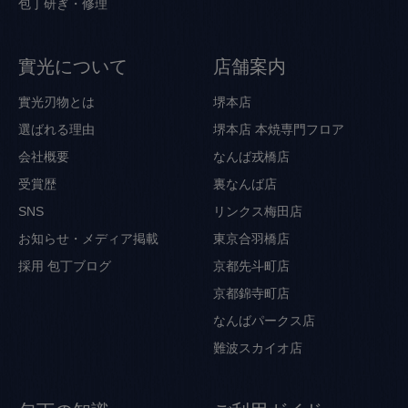
包丁研ぎ・修理
實光について
店舗案内
實光刃物とは
堺本店
選ばれる理由
堺本店 本焼専門フロア
会社概要
なんば戎橋店
受賞歴
裏なんば店
SNS
リンクス梅田店
お知らせ・メディア掲載
東京合羽橋店
採用
包丁ブログ
京都先斗町店
京都錦寺町店
なんばパークス店
難波スカイオ店