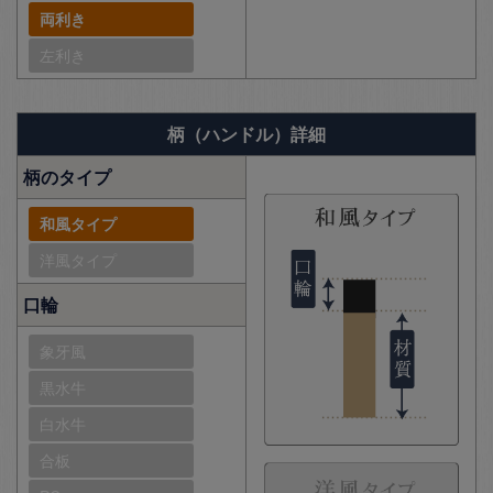
両利き
左利き
柄（ハンドル）詳細
柄のタイプ
和風タイプ
洋風タイプ
口輪
象牙風
黒水牛
白水牛
合板