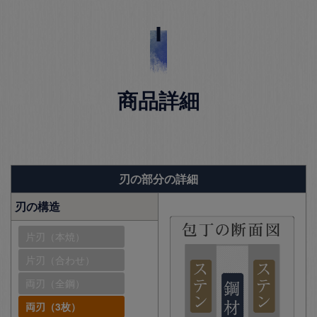
商品詳細
刃の部分の詳細
刃の構造
片刃（本焼）
片刃（合わせ）
両刃（全鋼）
両刃（3枚）