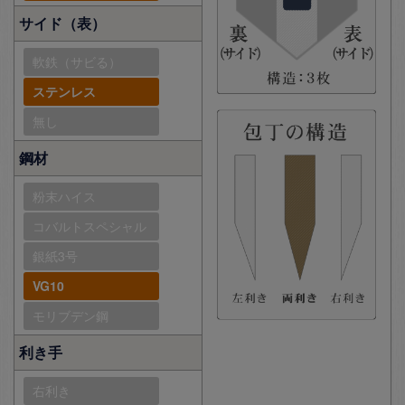
サイド（表）
軟鉄（サビる）
ステンレス
無し
鋼材
粉末ハイス
コバルトスペシャル
銀紙3号
VG10
モリブデン鋼
利き手
右利き