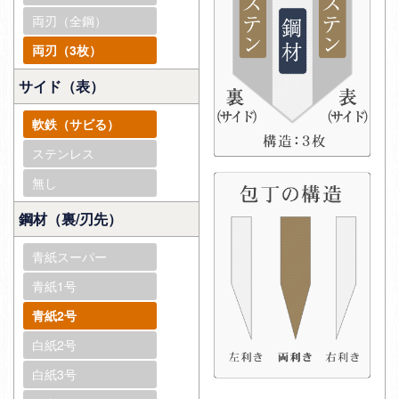
両刃（全鋼）
両刃（3枚）
サイド（表）
軟鉄（サビる）
ステンレス
無し
鋼材（裏/刃先）
青紙スーパー
青紙1号
青紙2号
白紙2号
白紙3号