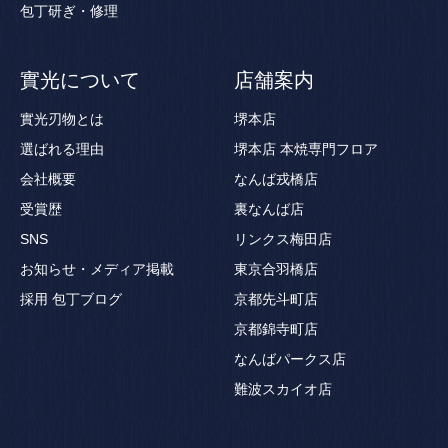
包丁研ぎ・修理
實光について
店舗案内
實光刃物とは
堺本店
選ばれる理由
堺本店 本焼専門フロア
会社概要
なんば戎橋店
受賞歴
裏なんば店
SNS
リンクス梅田店
お知らせ・メディア掲載
東京合羽橋店
採用
包丁ブログ
京都先斗町店
京都錦寺町店
なんばパークス店
難波スカイオ店