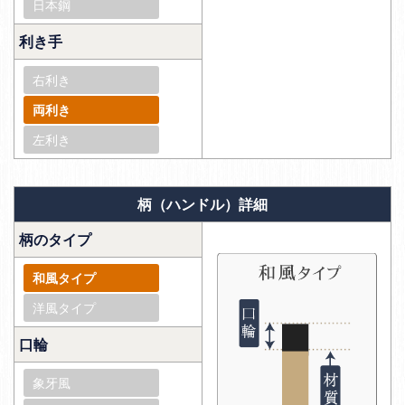
日本鋼
利き手
右利き
両利き
左利き
柄（ハンドル）詳細
柄のタイプ
和風タイプ
洋風タイプ
口輪
象牙風