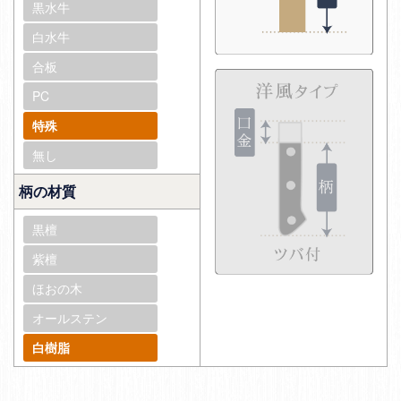
黒水牛
白水牛
合板
PC
特殊
無し
柄の材質
黒檀
紫檀
ほおの木
オールステン
白樹脂