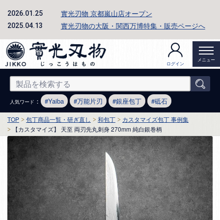
實光刃物 京都嵐山店オープン
2026.01.25
實光刃物の大阪・関西万博特集・販売ページへ
2025.04.13
メニュー
ログイン
：
Yaiba
万能片刃
銀座包丁
砥石
人気ワード
TOP
包丁商品一覧・研ぎ直し
和包丁
カスタマイズ包丁 事例集
【カスタマイズ】 天至 両刃先丸刺身 270mm 純白銀巻柄