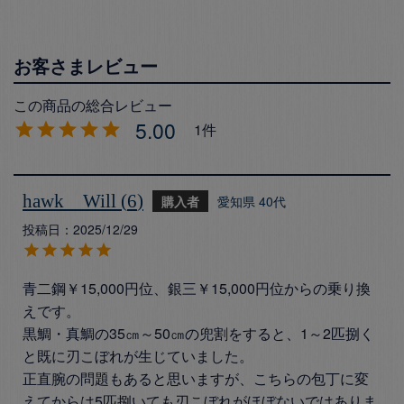
5.00
1
hawk Will
6
購入者
愛知県
40代
投稿日
2025/12/29
青二鋼￥15,000円位、銀三￥15,000円位からの乗り換
えです。

黒鯛・真鯛の35㎝～50㎝の兜割をすると、1～2匹捌く
と既に刃こぼれが生じていました。

正直腕の問題もあると思いますが、こちらの包丁に変
えてからは5匹捌いても刃こぼれがほぼないではありま