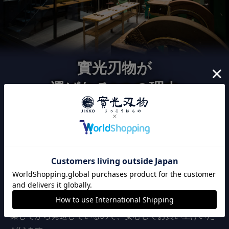
實光刃物が
選ばれる3つの理由
120年以上継承された
こだわりの切れ味
實光刃物は、職人の技による切れ味にこだわりを持って
います。出荷前に全品刃付け済みのため、購入後すぐに
切れ味が良い包丁をお使い頂けます。また、全品検品作
業してから発送しているので、安心してお買い上げいた