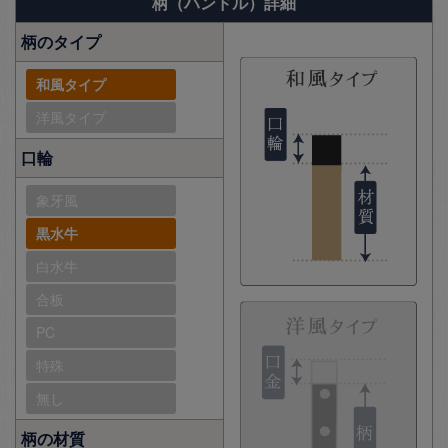
柄（ハンドル）詳細
柄のタイプ
和風タイプ
洋風タイプ
口輪
象牙風
黒水牛
白水牛
合板
PC
特殊
無し
柄の材質