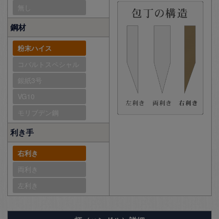
無し
鋼材
粉末ハイス
コバルトスペシャル
銀紙3号
VG10
モリブデン鋼
利き手
右利き
両利き
左利き