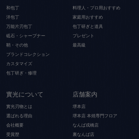
和包丁
料理人・プロ用おすすめ
洋包丁
家庭用おすすめ
万能片刃包丁
包丁研ぎと道具
砥石・シャープナー
プレゼント
鞘・その他
最高級
ブランドコレクション
カスタマイズ
包丁研ぎ・修理
實光について
店舗案内
實光刃物とは
堺本店
選ばれる理由
堺本店 本焼専門フロア
会社概要
なんば戎橋店
受賞歴
裏なんば店