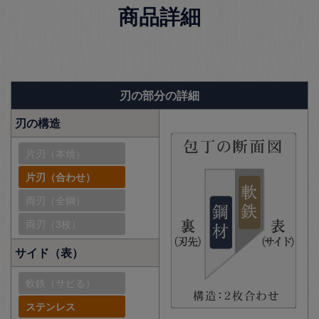
商品詳細
刃の部分の詳細
刃の構造
片刃（本焼）
片刃（合わせ）
両刃（全鋼）
両刃（3枚）
サイド（表）
軟鉄（サビる）
ステンレス