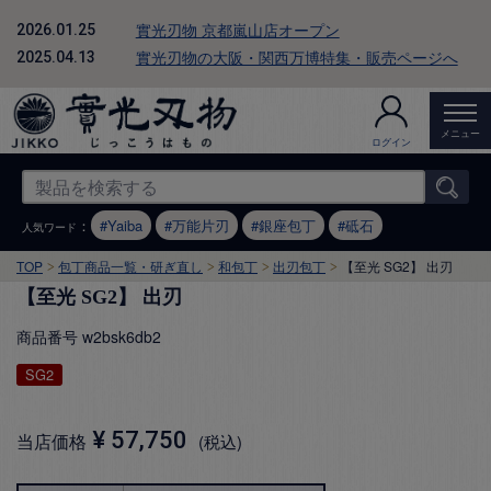
實光刃物 京都嵐山店オープン
2026.01.25
實光刃物の大阪・関西万博特集・販売ページへ
2025.04.13
メニュー
ログイン
：
Yaiba
万能片刃
銀座包丁
砥石
人気ワード
TOP
包丁商品一覧・研ぎ直し
和包丁
出刃包丁
【至光 SG2】 出刃
【至光 SG2】 出刃
商品番号
w2bsk6db2
SG2
¥
57,750
当店価格
税込