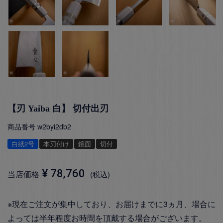
【刃 Yaiba 白】 切付出刃
商品番号
w2byi2db2
白紙2号
本刃付け
鏡面
切付
¥
78,760
当店価格
税込
※現在ご注文が集中しており、お届けまでに3ヵ月、場合に
よっては半年程度お時間を頂戴する場合がございます。