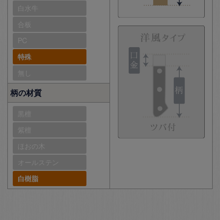
白水牛
合板
PC
特殊
無し
柄の材質
黒檀
紫檀
ほおの木
オールステン
白樹脂