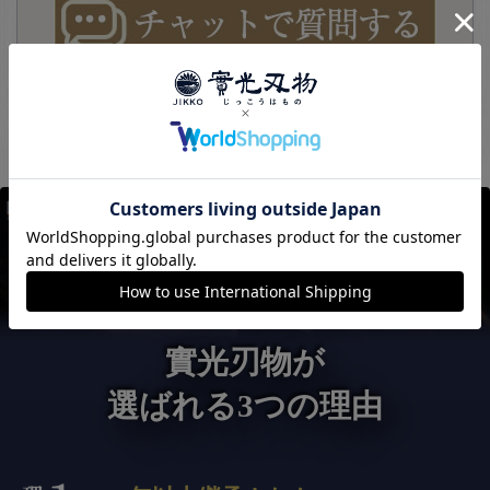
實光刃物が
選ばれる3つの理由