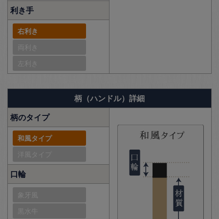
利き手
右利き
両利き
左利き
柄（ハンドル）詳細
柄のタイプ
和風タイプ
洋風タイプ
口輪
象牙風
黒水牛