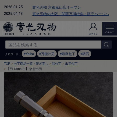
實光刃物 京都嵐山店オープン
2026.01.25
實光刃物の大阪・関西万博特集・販売ページへ
2025.04.13
メニュー
ログイン
：
Yaiba
万能片刃
銀座包丁
砥石
人気ワード
TOP
包丁商品一覧・研ぎ直し
和包丁
出刃包丁
【刃 Yaiba 白】 切付出刃