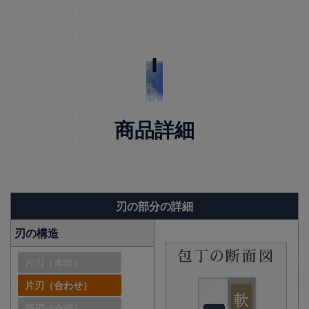
商品詳細
刃の部分の詳細
刃の構造
片刃（本焼）
片刃（合わせ）
両刃（全鋼）