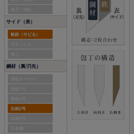
両刃（3枚）
サイド（表）
軟鉄（サビる）
ステンレス
無し
鋼材（裏/刃先）
青紙スーパー
青紙1号
青紙2号
白紙2号
白紙3号
日本鋼