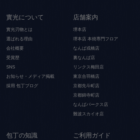
實光について
店舗案内
實光刃物とは
堺本店
選ばれる理由
堺本店 本焼専門フロア
会社概要
なんば戎橋店
受賞歴
裏なんば店
SNS
リンクス梅田店
お知らせ・メディア掲載
東京合羽橋店
採用
包丁ブログ
京都先斗町店
京都錦寺町店
なんばパークス店
難波スカイオ店
包丁の知識
ご利用ガイド