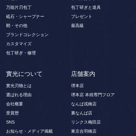
万能片刃包丁
包丁研ぎと道具
砥石・シャープナー
プレゼント
鞘・その他
最高級
ブランドコレクション
カスタマイズ
包丁研ぎ・修理
實光について
店舗案内
實光刃物とは
堺本店
選ばれる理由
堺本店 本焼専門フロア
会社概要
なんば戎橋店
受賞歴
裏なんば店
SNS
リンクス梅田店
お知らせ・メディア掲載
東京合羽橋店