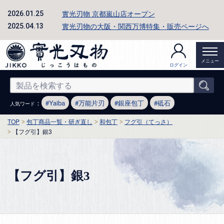
實光刃物 京都嵐山店オープン
2026.01.25
實光刃物の大阪・関西万博特集・販売ページへ
2025.04.13
メニュー
ログイン
：
Yaiba
万能片刃
銀座包丁
砥石
人気ワード
TOP
包丁商品一覧・研ぎ直し
和包丁
フグ引（てっさ）
【フグ引】銀3
【フグ引】銀3