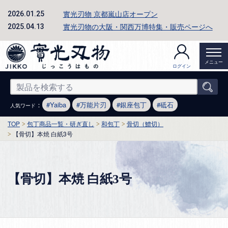
實光刃物 京都嵐山店オープン
2026.01.25
實光刃物の大阪・関西万博特集・販売ページへ
2025.04.13
メニュー
ログイン
：
Yaiba
万能片刃
銀座包丁
砥石
人気ワード
TOP
包丁商品一覧・研ぎ直し
和包丁
骨切（鱧切）
【骨切】本焼 白紙3号
【骨切】本焼 白紙3号