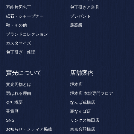
万能片刃包丁
包丁研ぎと道具
砥石・シャープナー
プレゼント
鞘・その他
最高級
ブランドコレクション
カスタマイズ
包丁研ぎ・修理
實光について
店舗案内
實光刃物とは
堺本店
選ばれる理由
堺本店 本焼専門フロア
会社概要
なんば戎橋店
受賞歴
裏なんば店
SNS
リンクス梅田店
お知らせ・メディア掲載
東京合羽橋店