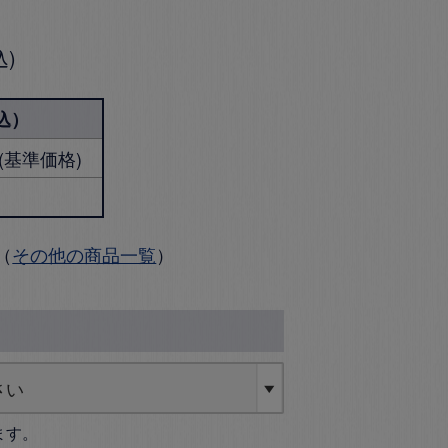
込
込）
円 (基準価格)
（
その他の商品一覧
）
ます。