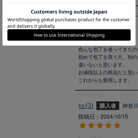
たくみ
1
購入者
投稿日
2025/06/18
色んな包丁を使ってきたの
初めて包丁を買う方、別の
違いないと思います。

お値段以上の商品だと思い
これからも愛用します。
神奈
ys
3
購入者
投稿日
2024/10/15