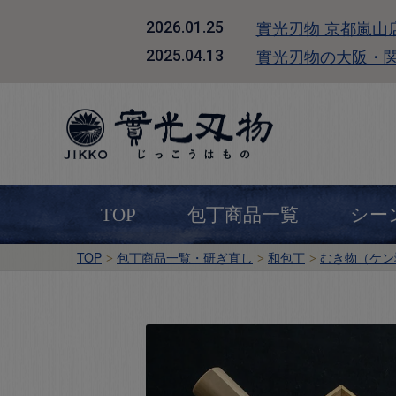
實光刃物 京都嵐山
2026.01.25
實光刃物の大阪・
2025.04.13
TOP
包丁商品一覧
シー
TOP
包丁商品一覧・研ぎ直し
和包丁
むき物（ケン