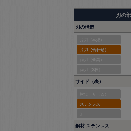
刃の
刃の構造
片刃（本焼）
片刃（合わせ）
両刃（全鋼）
両刃（3枚）
サイド（表）
軟鉄（サビる）
ステンレス
無し
鋼材 ステンレス