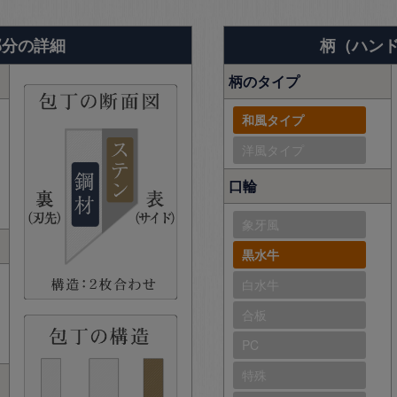
部分の詳細
柄（ハン
柄のタイプ
和風タイプ
洋風タイプ
口輪
象牙風
黒水牛
白水牛
合板
PC
特殊