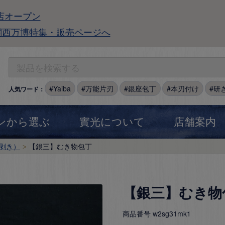
店オープン
関西万博特集・販売ページへ
Yaiba
万能片刃
銀座包丁
本刃付け
研
人気ワード：
ンから選ぶ
實光について
店舗案内
剥き）
【銀三】むき物包丁
【銀三】むき物
商品番号
w2sg31mk1