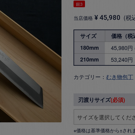
銀3
税
¥
45,980
当店価格
サイズ
価格（税
180mm
45,980
210mm
53,240円
カテゴリー：
むき物包丁
刃渡りサイズ
(必須)
※価格は基準価格から±され