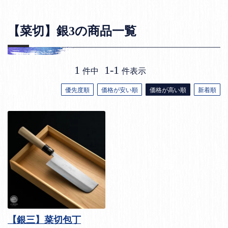
【菜切】銀3の商品一覧
1
1
-
1
件中
件表示
優先度順
価格が安い順
価格が高い順
新着順
【銀三】菜切包丁