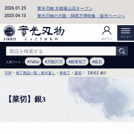
實光刃物 京都嵐山店オープン
2026.01.25
實光刃物の大阪・関西万博特集・販売ページへ
2025.04.13
メニュー
ログイン
：
Yaiba
万能片刃
銀座包丁
砥石
人気ワード
TOP
包丁商品一覧・研ぎ直し
和包丁
菜切
【菜切】銀3
【菜切】銀3