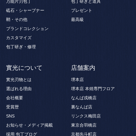
万能片刃包丁
包丁研ぎと道具
砥石・シャープナー
プレゼント
鞘・その他
最高級
ブランドコレクション
カスタマイズ
包丁研ぎ・修理
實光について
店舗案内
實光刃物とは
堺本店
選ばれる理由
堺本店 本焼専門フロア
会社概要
なんば戎橋店
受賞歴
裏なんば店
SNS
リンクス梅田店
お知らせ・メディア掲載
東京合羽橋店
採用
包丁ブログ
京都先斗町店