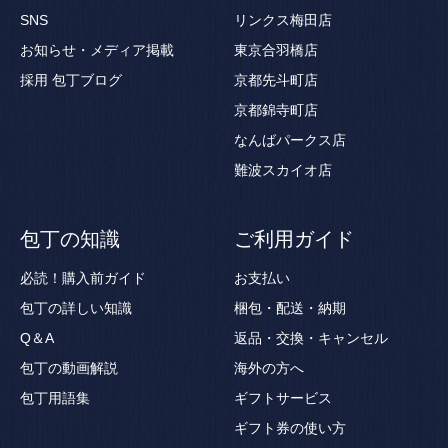
SNS
リンクス梅田店
お知らせ・メディア掲載
東京合羽橋店
採用
包丁ブログ
京都先斗町店
京都錦寺町店
なんばパークス店
難波スカイオ店
包丁の知識
ご利用ガイド
必読！購入前ガイド
お支払い
包丁の詳しい知識
梱包・配送・納期
Q＆A
返品・交換・キャンセル
包丁の動画解説
海外の方へ
包丁用語集
ギフトサービス
ギフト券の使い方