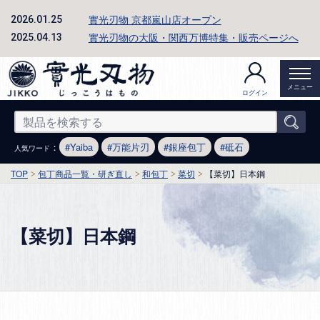
實光刃物 京都嵐山店オープン
2026.01.25
實光刃物の大阪・関西万博特集・販売ページへ
2025.04.13
メニュー
ログイン
：
Yaiba
万能片刃
銀座包丁
砥石
人気ワード
TOP
包丁商品一覧・研ぎ直し
和包丁
菜切
【菜切】日本鋼
【菜切】日本鋼