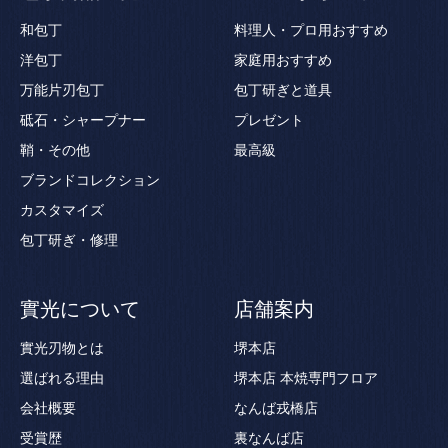
和包丁
料理人・プロ用おすすめ
洋包丁
家庭用おすすめ
万能片刃包丁
包丁研ぎと道具
砥石・シャープナー
プレゼント
鞘・その他
最高級
ブランドコレクション
カスタマイズ
包丁研ぎ・修理
實光について
店舗案内
實光刃物とは
堺本店
選ばれる理由
堺本店 本焼専門フロア
会社概要
なんば戎橋店
受賞歴
裏なんば店