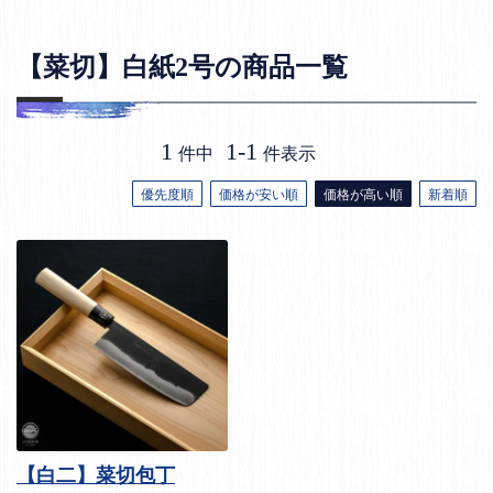
【菜切】白紙2号の商品一覧
1
1
-
1
件中
件表示
優先度順
価格が安い順
価格が高い順
新着順
【白二】菜切包丁