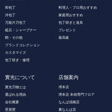
和包丁
料理人・プロ用おすすめ
洋包丁
家庭用おすすめ
万能片刃包丁
包丁研ぎと道具
砥石・シャープナー
プレゼント
鞘・その他
最高級
ブランドコレクション
カスタマイズ
包丁研ぎ・修理
實光について
店舗案内
實光刃物とは
堺本店
選ばれる理由
堺本店 本焼専門フロア
会社概要
なんば戎橋店
受賞歴
裏なんば店