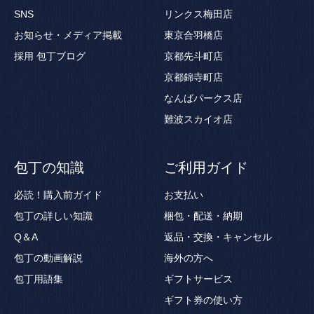
SNS
リンクス梅田店
お知らせ・メディア掲載
東京合羽橋店
採用
包丁ブログ
京都先斗町店
京都錦寺町店
なんばパークス店
難波スカイオ店
包丁の知識
ご利用ガイド
必読！購入前ガイド
お支払い
包丁の詳しい知識
梱包・配送・納期
Q＆A
返品・交換・キャンセル
包丁の動画解説
海外の方へ
包丁用語集
ギフトサービス
ギフト券の使い方