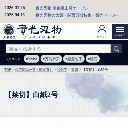
實光刃物 京都嵐山店オープン
2026.01.25
實光刃物の大阪・関西万博特集・販売ページへ
2025.04.13
メニュー
ログイン
：
Yaiba
万能片刃
銀座包丁
砥石
人気ワード
TOP
包丁商品一覧・研ぎ直し
和包丁
菜切
【菜切】白紙2号
【菜切】白紙2号