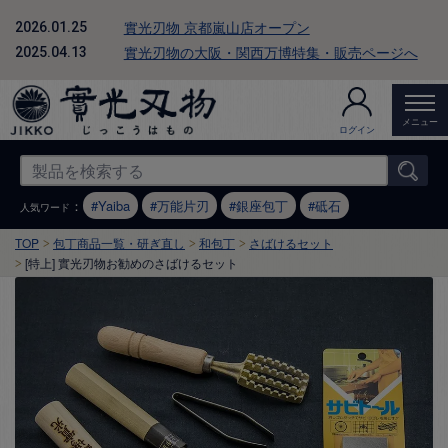
實光刃物 京都嵐山店オープン
2026.01.25
實光刃物の大阪・関西万博特集・販売ページへ
2025.04.13
メニュー
ログイン
：
Yaiba
万能片刃
銀座包丁
砥石
人気ワード
TOP
包丁商品一覧・研ぎ直し
和包丁
さばけるセット
[特上] 實光刃物お勧めのさばけるセット