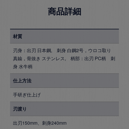
商品詳細
材質
刃身：出刃 日本鋼, 刺身 白鋼2号，ウロコ取り
真鍮，骨抜き ステンレス, 柄部：出刃 PC柄 刺
身 水牛柄
仕上方法
手研ぎ仕上げ
刃渡り
出刃150mm、刺身240mm