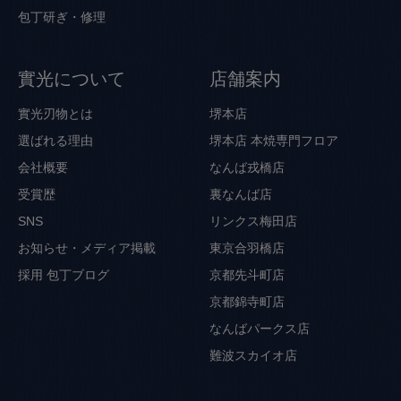
包丁研ぎ・修理
實光について
店舗案内
實光刃物とは
堺本店
選ばれる理由
堺本店 本焼専門フロア
会社概要
なんば戎橋店
受賞歴
裏なんば店
SNS
リンクス梅田店
お知らせ・メディア掲載
東京合羽橋店
採用
包丁ブログ
京都先斗町店
京都錦寺町店
なんばパークス店
難波スカイオ店