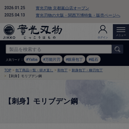
實光刃物 京都嵐山店オープン
2026.01.25
實光刃物の大阪・関西万博特集・販売ページへ
2025.04.13
メニュー
ログイン
：
Yaiba
万能片刃
銀座包丁
砥石
人気ワード
TOP
包丁商品一覧・研ぎ直し
和包丁
刺身包丁・柳刃包丁
【刺身】モリブデン鋼
【刺身】モリブデン鋼