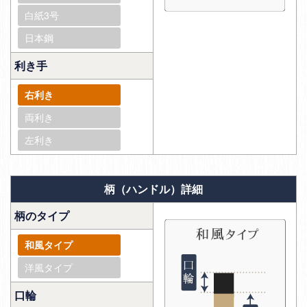
白紙3号
日本鋼
利き手
右利き
両利き
左利き
柄（ハンドル）詳細
柄のタイプ
和風タイプ
洋風タイプ
口輪