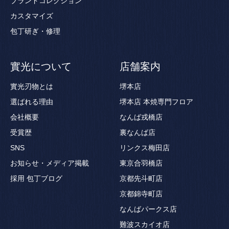
ブランドコレクション
カスタマイズ
包丁研ぎ・修理
實光について
店舗案内
實光刃物とは
堺本店
選ばれる理由
堺本店 本焼専門フロア
会社概要
なんば戎橋店
受賞歴
裏なんば店
SNS
リンクス梅田店
お知らせ・メディア掲載
東京合羽橋店
採用
包丁ブログ
京都先斗町店
京都錦寺町店
なんばパークス店
難波スカイオ店