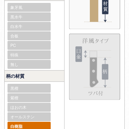
象牙風
黒水牛
白水牛
合板
PC
特殊
無し
柄の材質
黒檀
紫檀
ほおの木
オールステン
白樹脂