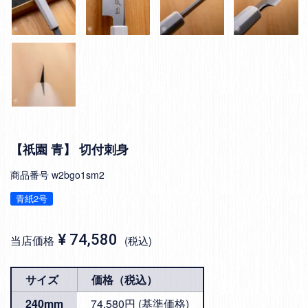
【祇園 青】 切付刺身
商品番号
w2bgo1sm2
青紙2号
¥
74,580
当店価格
税込
サイズ
価格（税込）
240mm
74,580円 (基準価格)