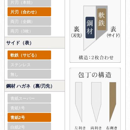
片刃（本焼）
片刃（合わせ）
両刃（全鋼）
両刃（3枚）
サイド（表）
軟鉄（サビる）
ステンレス
無し
鋼材 ハガネ（裏/刃先）
青紙スーパー
青紙1号
青紙2号
白紙2号