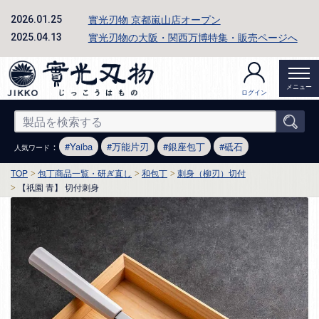
實光刃物 京都嵐山店オープン
2026.01.25
實光刃物の大阪・関西万博特集・販売ページへ
2025.04.13
メニュー
ログイン
：
Yaiba
万能片刃
銀座包丁
砥石
人気ワード
TOP
包丁商品一覧・研ぎ直し
和包丁
刺身（柳刃）切付
【祇園 青】 切付刺身