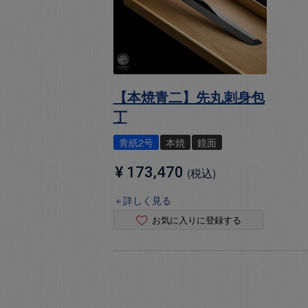
【本焼青二】先丸刺身包
丁
青紙2号
本焼
鏡面
¥
173,470
税込
＋詳しく見る
お気に入りに登録する