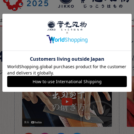
公式SNS
4
實光公式SNSでは、最新情報やおす
商
すめ商品、包丁の知識をご紹介。
ク
ジ