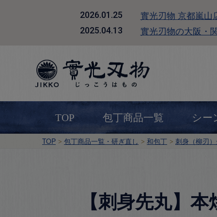
實光刃物 京都嵐山
2026.01.25
實光刃物の大阪・
2025.04.13
TOP
包丁商品一覧
シー
TOP
包丁商品一覧・研ぎ直し
和包丁
刺身（柳刃）
【刺身先丸】本焼