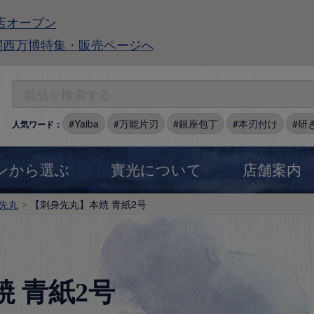
店オープン
関西万博特集・販売ページへ
Yaiba
万能片刃
銀座包丁
本刃付け
研
人気ワード：
ンから選ぶ
實光について
店舗案内
先丸
【刺身先丸】本焼 青紙2号
 青紙2号