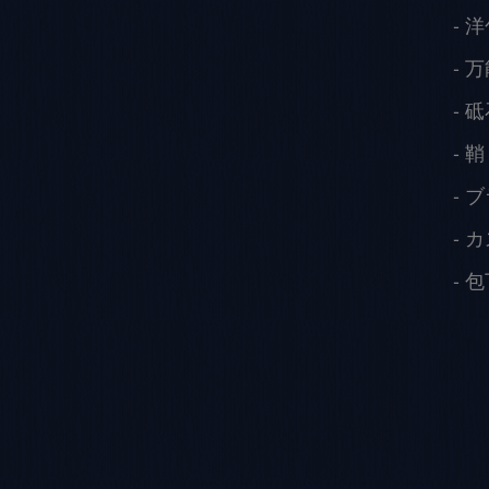
洋
万
砥
鞘
ブ
カ
包