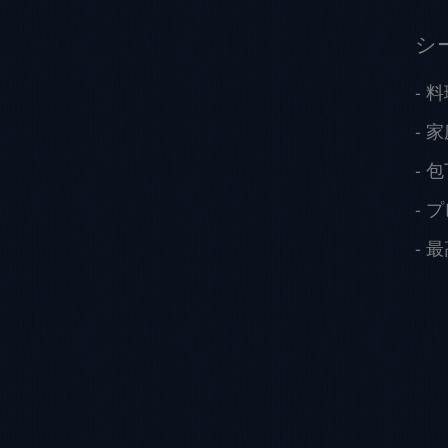
シ
料
家
包
プ
最