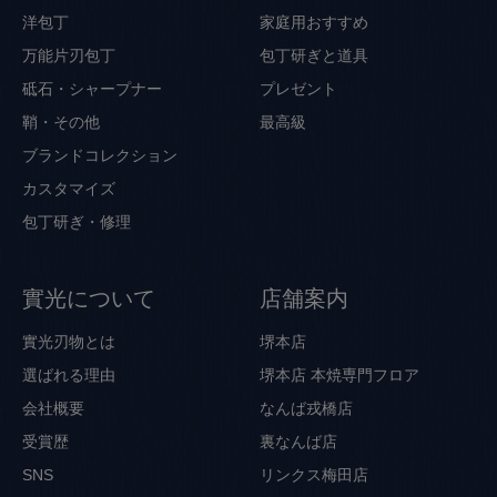
洋包丁
家庭用おすすめ
万能片刃包丁
包丁研ぎと道具
砥石・シャープナー
プレゼント
鞘・その他
最高級
ブランドコレクション
カスタマイズ
包丁研ぎ・修理
實光について
店舗案内
實光刃物とは
堺本店
選ばれる理由
堺本店 本焼専門フロア
会社概要
なんば戎橋店
受賞歴
裏なんば店
SNS
リンクス梅田店