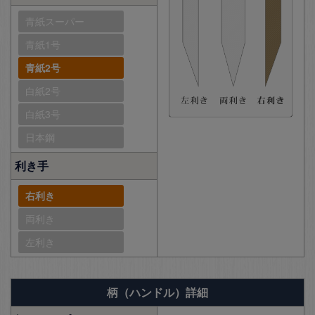
青紙スーパー
青紙1号
青紙2号
白紙2号
白紙3号
日本鋼
利き手
右利き
両利き
左利き
柄（ハンドル）詳細