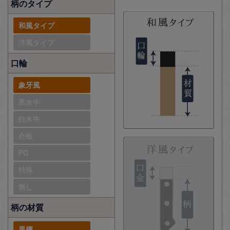
柄のタイプ
和風タイプ
洋風タイプ
口輪
象牙風
黒水牛
白水牛
合板
PC
特殊
無し
柄の材質
黒檀