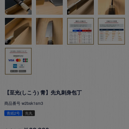
【至光(しこう) 青】先丸刺身包丁
商品番号
w2bsk1sm3
青紙2号
先丸