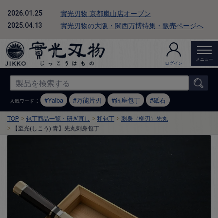
實光刃物 京都嵐山店オープン
2026.01.25
實光刃物の大阪・関西万博特集・販売ページへ
2025.04.13
メニュー
ログイン
：
Yaiba
万能片刃
銀座包丁
砥石
人気ワード
TOP
包丁商品一覧・研ぎ直し
和包丁
刺身（柳刃）先丸
【至光(しこう) 青】先丸刺身包丁