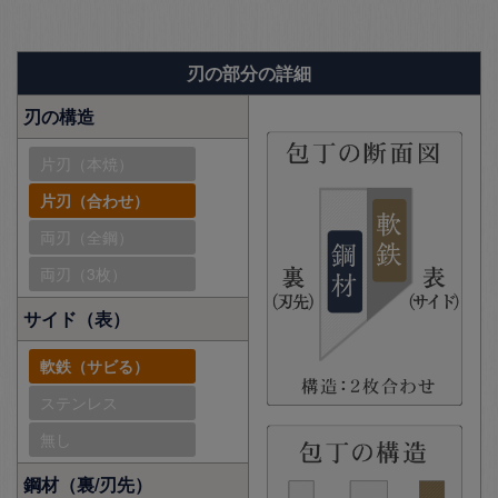
刃の部分の詳細
刃の構造
片刃（本焼）
片刃（合わせ）
両刃（全鋼）
両刃（3枚）
サイド（表）
軟鉄（サビる）
ステンレス
無し
鋼材（裏/刃先）