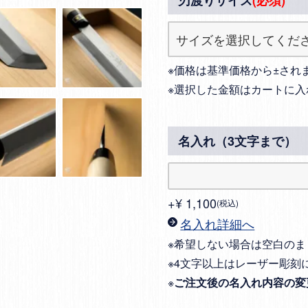
刃渡りサイズ
(必須)
※価格は基準価格から±され
※選択した金額はカートに入
名入れ（3文字まで）
+
¥
1,100
税込
名入れ詳細へ
※希望しない場合は空白のま
※4文字以上はレーザー彫刻
※
ご注文後の名入れ内容の変