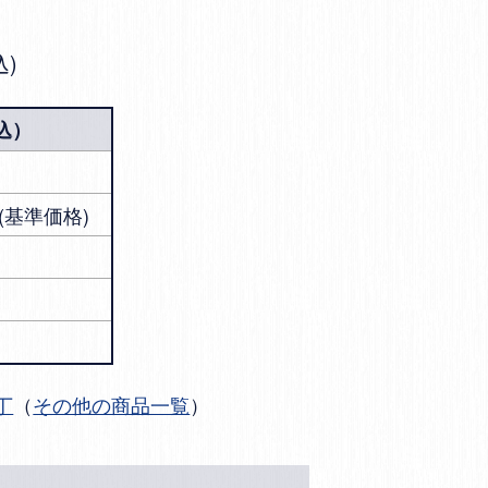
込
込）
円 (基準価格)
丁
（
その他の商品一覧
）