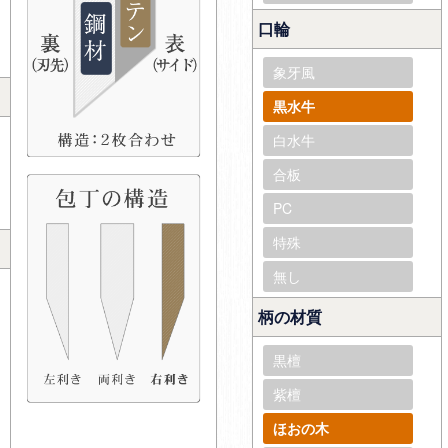
口輪
象牙風
黒水牛
白水牛
合板
PC
特殊
無し
柄の材質
黒檀
紫檀
ほおの木