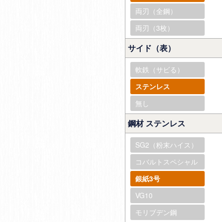
両刃（全鋼）
両刃（3枚）
サイド（表）
軟鉄（サビる）
ステンレス
無し
鋼材 ステンレス
SG2（粉末ハイス）
コバルトスペシャル
銀紙3号
VG10
モリブデン鋼