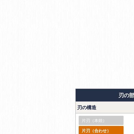
刃の
刃の構造
片刃（本焼）
片刃（合わせ）