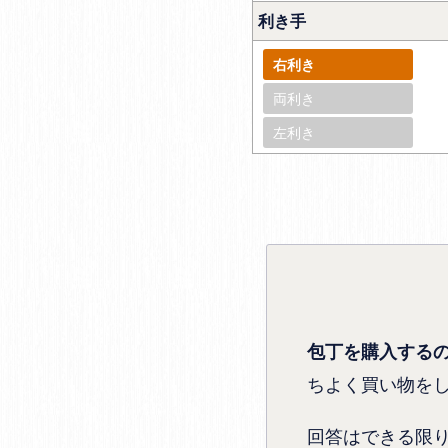
利き手
右利き
両利き
左利き
包丁を購入する
ちよく買い物を
回答はできる限