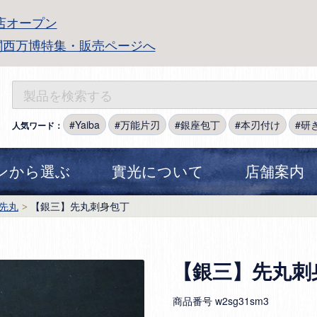
店オープン
関西万博特集・販売ページへ
Yaiba
万能片刃
銀座包丁
本刃付け
研
人気ワード：
ンから選ぶ
實光について
店舗案内
先丸
【銀三】先丸刺身包丁
【銀三】先丸刺
商品番号
w2sg31sm3