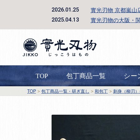
實光刃物 京都嵐山
2026.01.25
實光刃物の大阪・
2025.04.13
TOP
包丁商品一覧
シー
TOP
包丁商品一覧・研ぎ直し
和包丁
刺身（柳刃）