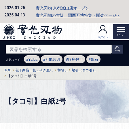
實光刃物 京都嵐山店オープン
2026.01.25
實光刃物の大阪・関西万博特集・販売ページへ
2025.04.13
メニュー
ログイン
：
Yaiba
万能片刃
銀座包丁
砥石
人気ワード
TOP
包丁商品一覧・研ぎ直し
和包丁
蛸引（タコ引）
【タコ引】白紙2号
【タコ引】白紙2号