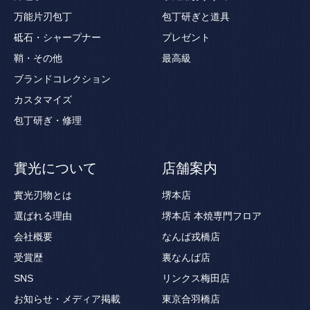
万能片刃包丁
包丁研ぎと道具
砥石・シャープナー
プレゼント
鞘・その他
最高級
ブランドコレクション
カスタマイズ
包丁研ぎ・修理
實光について
店舗案内
實光刃物とは
堺本店
選ばれる理由
堺本店 本焼専門フロア
会社概要
なんば戎橋店
受賞歴
裏なんば店
SNS
リンクス梅田店
お知らせ・メディア掲載
東京合羽橋店