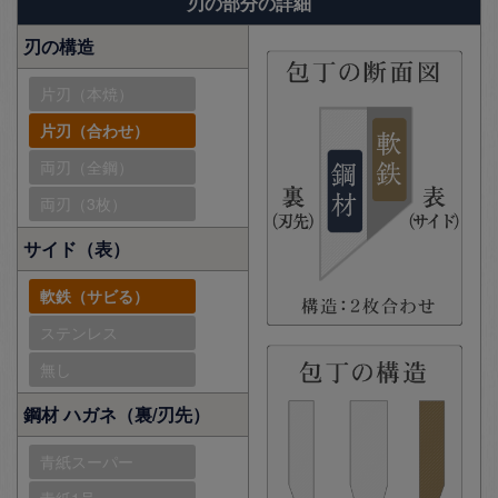
刃の部分の詳細
刃の構造
片刃（本焼）
片刃（合わせ）
両刃（全鋼）
両刃（3枚）
サイド（表）
軟鉄（サビる）
ステンレス
無し
鋼材 ハガネ（裏/刃先）
青紙スーパー