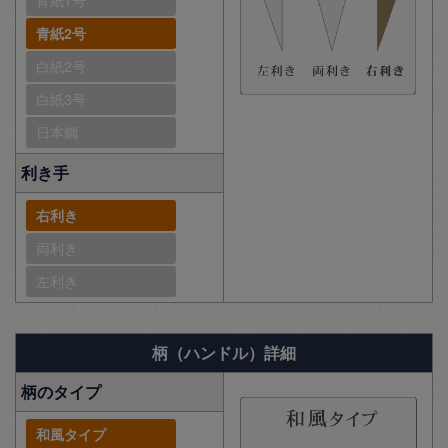
青紙1号
青紙2号
白紙2号
白紙3号
日本鋼
利き手
右利き
両利き
左利き
柄（ハンドル）詳細
柄のタイプ
和風タイプ