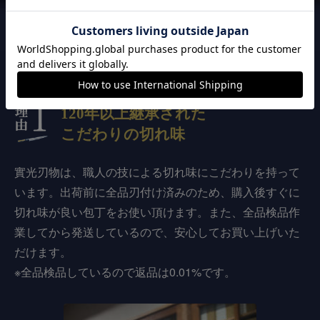
實光刃物が
選ばれる3つの理由
120年以上継承された
こだわりの切れ味
實光刃物は、職人の技による切れ味にこだわりを持って
います。出荷前に全品刃付け済みのため、購入後すぐに
切れ味が良い包丁をお使い頂けます。また、全品検品作
業してから発送しているので、安心してお買い上げいた
だけます。
※全品検品しているので返品は0.01%です。