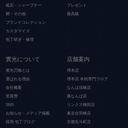
砥石・シャープナー
プレゼント
鞘・その他
最高級
ブランドコレクション
カスタマイズ
包丁研ぎ・修理
實光について
店舗案内
實光刃物とは
堺本店
選ばれる理由
堺本店 本焼専門フロア
会社概要
なんば戎橋店
受賞歴
裏なんば店
SNS
リンクス梅田店
お知らせ・メディア掲載
東京合羽橋店
採用
包丁ブログ
京都先斗町店