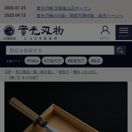
實光刃物 京都嵐山店オープン
2026.01.25
實光刃物の大阪・関西万博特集・販売ページへ
2025.04.13
メニュー
ログイン
：
Yaiba
万能片刃
銀座包丁
砥石
人気ワード
TOP
包丁商品一覧・研ぎ直し
和包丁
蛸引（タコ引）
【青二】タコ引包丁