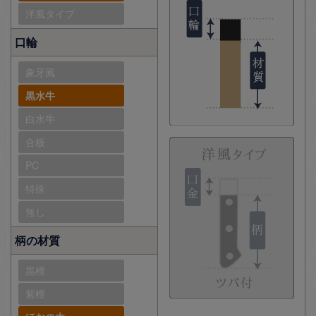
洋風タイプ
口輪
象牙風
黒水牛
白水牛
合板
PC
特殊
無し
柄の材質
黒檀
紫檀