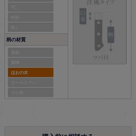
PC
特殊
無し
柄の材質
黒檀
紫檀
ほおの木
オールステン
その他