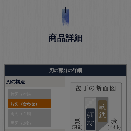
商品詳細
刃の部分の詳細
刃の構造
片刃（本焼）
片刃（合わせ）
両刃（全鋼）
両刃（3枚）