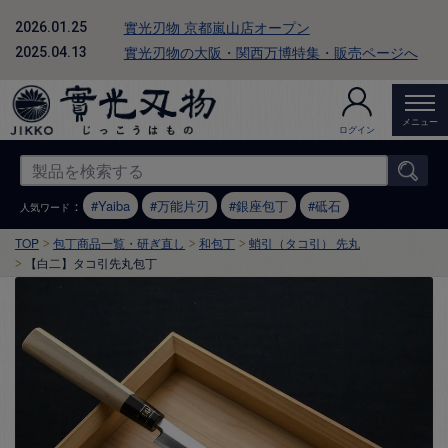
實光刃物 京都嵐山店オープン
2026.01.25
實光刃物の大阪・関西万博特集・販売ページへ
2025.04.13
メニュー
ログイン
：
Yaiba
万能片刃
銀座包丁
砥石
人気ワード
TOP
包丁商品一覧・研ぎ直し
和包丁
蛸引（タコ引） 先丸
【白二】タコ引先丸包丁