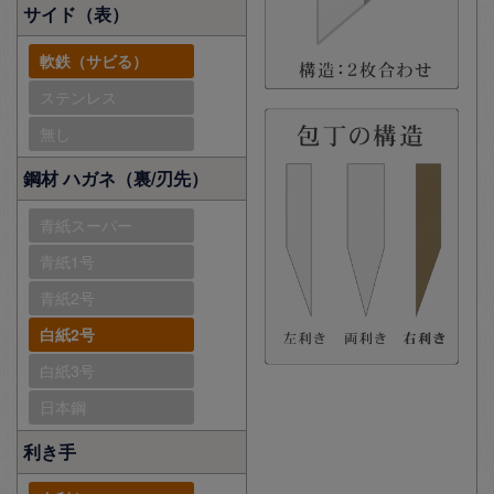
サイド（表）
軟鉄（サビる）
ステンレス
無し
鋼材 ハガネ（裏/刃先）
青紙スーパー
青紙1号
青紙2号
白紙2号
白紙3号
日本鋼
利き手