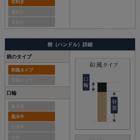
右利き
両利き
左利き
柄（ハンドル）詳細
柄のタイプ
和風タイプ
洋風タイプ
口輪
象牙風
黒水牛
白水牛
合板