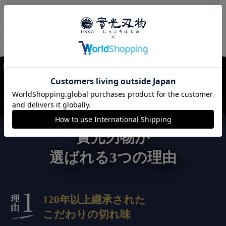
實光刃物が
選ばれる3つの理由
120年以上継承された
こだわりの切れ味