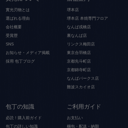
實光刃物とは
堺本店
選ばれる理由
堺本店 本焼専門フロア
会社概要
なんば戎橋店
受賞歴
裏なんば店
SNS
リンクス梅田店
お知らせ・メディア掲載
東京合羽橋店
採用
包丁ブログ
京都先斗町店
京都錦寺町店
なんばパークス店
難波スカイオ店
包丁の知識
ご利用ガイド
必読！購入前ガイド
お支払い
包丁の詳しい知識
梱包・配送・納期