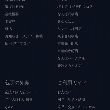
選ばれる理由
堺本店 本焼専門フロア
会社概要
なんば戎橋店
受賞歴
裏なんば店
SNS
リンクス梅田店
お知らせ・メディア掲載
東京合羽橋店
採用
包丁ブログ
京都先斗町店
京都錦寺町店
なんばパークス店
難波スカイオ店
包丁の知識
ご利用ガイド
必読！購入前ガイド
お支払い
包丁の詳しい知識
梱包・配送・納期
Q＆A
返品・交換・キャンセル