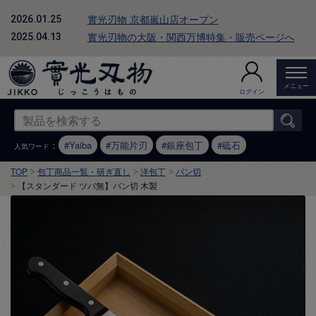
實光刃物 京都嵐山店オープン
2026.01.25
實光刃物の大阪・関西万博特集・販売ページへ
2025.04.13
メニュー
ログイン
：
Yaiba
万能片刃
銀座包丁
砥石
人気ワード
TOP
包丁商品一覧・研ぎ直し
洋包丁
パン切
【スタンダード ツバ無】パン切 木製