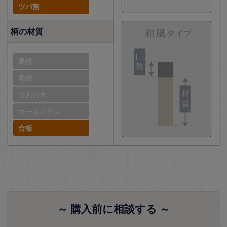
ツバ無
柄の材質
黒檀
紫檀
ほおの木
オールステン
合板
～ 購入前に相談する ～