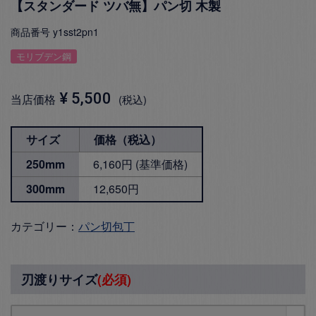
【スタンダード ツバ無】パン切 木製
商品番号
y1sst2pn1
モリブデン鋼
¥
5,500
当店価格
税込
サイズ
価格（税込）
250mm
6,160円 (基準価格)
300mm
12,650円
カテゴリー：
パン切包丁
刃渡りサイズ
(必須)