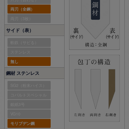
両刃（全鋼）
両刃（3枚）
サイド（表）
軟鉄（サビる）
ステンレス
無し
鋼材 ステンレス
SG2（粉末ハイス）
コバルトスペシャル
銀紙3号
VG10
モリブデン鋼