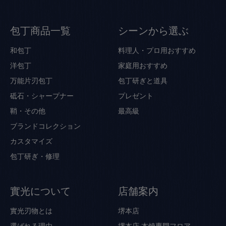
包丁商品一覧
シーンから選ぶ
和包丁
料理人・プロ用おすすめ
洋包丁
家庭用おすすめ
万能片刃包丁
包丁研ぎと道具
砥石・シャープナー
プレゼント
鞘・その他
最高級
ブランドコレクション
カスタマイズ
包丁研ぎ・修理
實光について
店舗案内
實光刃物とは
堺本店
選ばれる理由
堺本店 本焼専門フロア