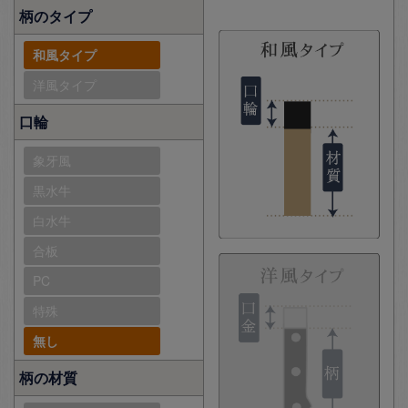
柄のタイプ
和風タイプ
洋風タイプ
口輪
象牙風
黒水牛
白水牛
合板
PC
特殊
無し
柄の材質