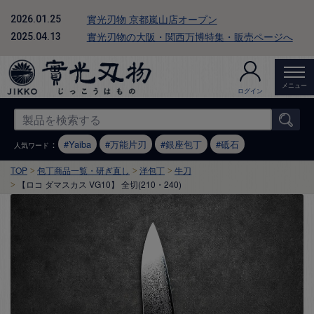
實光刃物 京都嵐山店オープン
2026.01.25
實光刃物の大阪・関西万博特集・販売ページへ
2025.04.13
メニュー
ログイン
：
Yaiba
万能片刃
銀座包丁
砥石
人気ワード
TOP
包丁商品一覧・研ぎ直し
洋包丁
牛刀
【ロコ ダマスカス VG10】 全切(210・240)