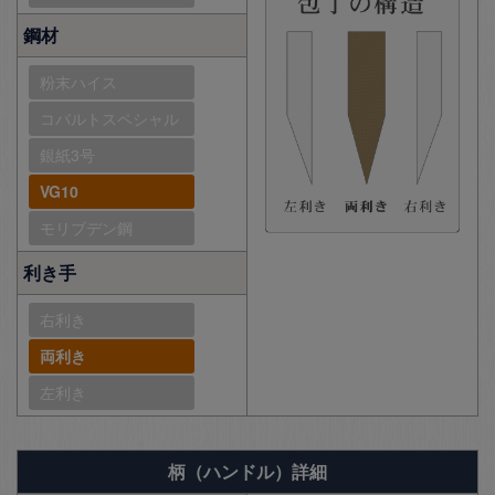
鋼材
粉末ハイス
コバルトスペシャル
銀紙3号
VG10
モリブデン鋼
利き手
右利き
両利き
左利き
柄（ハンドル）詳細