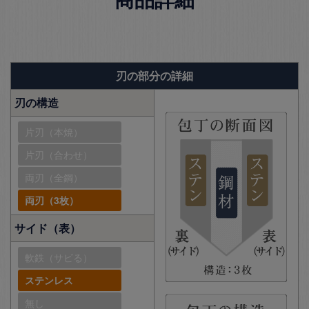
商品詳細
刃の部分の詳細
刃の構造
片刃（本焼）
片刃（合わせ）
両刃（全鋼）
両刃（3枚）
サイド（表）
軟鉄（サビる）
ステンレス
無し