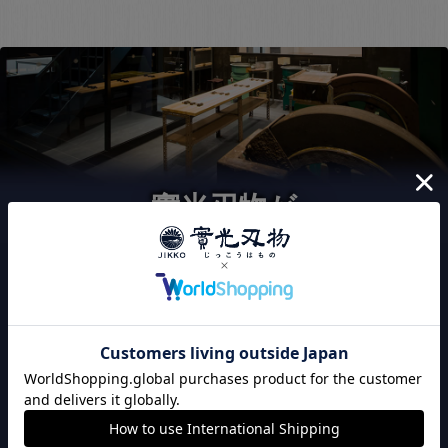
實光刃物が
選ばれる3つの理由
120年以上継承された
こだわりの切れ味
實光刃物は、職人の技による切れ味にこだわりを持って
います。出荷前に全品刃付け済みのため、購入後すぐに