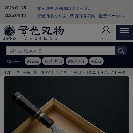
實光刃物 京都嵐山店オープン
2026.01.25
實光刃物の大阪・関西万博特集・販売ページへ
2025.04.13
メニュー
ログイン
：
Yaiba
万能片刃
銀座包丁
砥石
人気ワード
TOP
包丁商品一覧・研ぎ直し
洋包丁
牛刀
【青二 ダマスカス】牛刀