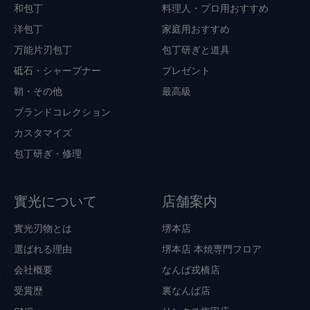
和包丁
料理人・プロ用おすすめ
洋包丁
家庭用おすすめ
万能片刃包丁
包丁研ぎと道具
砥石・シャープナー
プレゼント
鞘・その他
最高級
ブランドコレクション
カスタマイズ
包丁研ぎ・修理
實光について
店舗案内
實光刃物とは
堺本店
選ばれる理由
堺本店 本焼専門フロア
会社概要
なんば戎橋店
受賞歴
裏なんば店