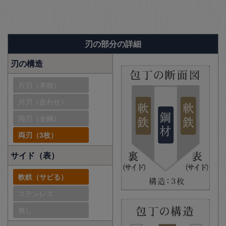
刃の部分の詳細
刃の構造
片刃（本焼）
片刃（合わせ）
両刃（全鋼）
両刃（3枚）
サイド（表）
軟鉄（サビる）
ステンレス
無し