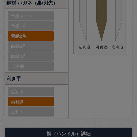
鋼材 ハガネ（裏/刃先）
青紙スーパー
青紙1号
青紙2号
白紙2号
白紙3号
日本鋼
利き手
右利き
両利き
左利き
柄（ハンドル）詳細