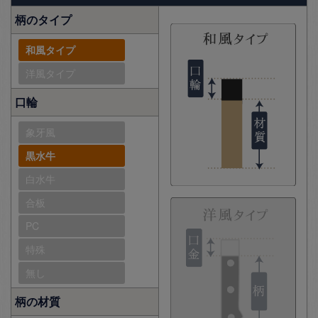
柄のタイプ
和風タイプ
洋風タイプ
口輪
象牙風
黒水牛
白水牛
合板
PC
特殊
無し
柄の材質