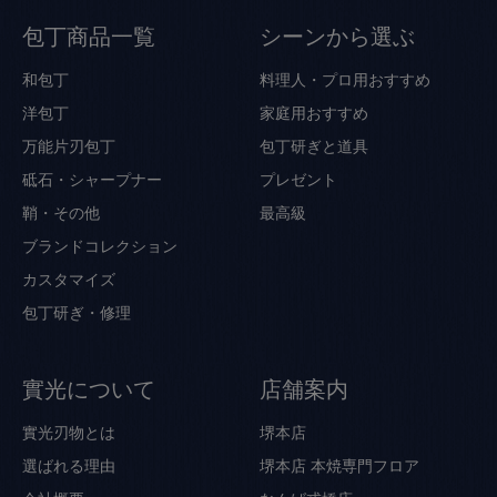
包丁商品一覧
シーンから選ぶ
和包丁
料理人・プロ用おすすめ
洋包丁
家庭用おすすめ
万能片刃包丁
包丁研ぎと道具
砥石・シャープナー
プレゼント
鞘・その他
最高級
ブランドコレクション
カスタマイズ
包丁研ぎ・修理
實光について
店舗案内
實光刃物とは
堺本店
選ばれる理由
堺本店 本焼専門フロア