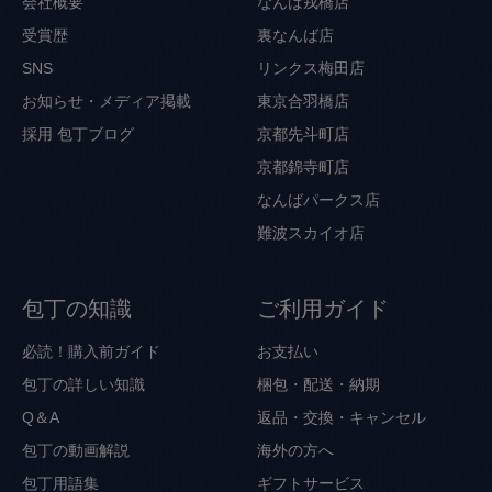
会社概要
なんば戎橋店
受賞歴
裏なんば店
SNS
リンクス梅田店
お知らせ・メディア掲載
東京合羽橋店
採用
包丁ブログ
京都先斗町店
京都錦寺町店
なんばパークス店
難波スカイオ店
包丁の知識
ご利用ガイド
必読！購入前ガイド
お支払い
包丁の詳しい知識
梱包・配送・納期
Q＆A
返品・交換・キャンセル
包丁の動画解説
海外の方へ
包丁用語集
ギフトサービス