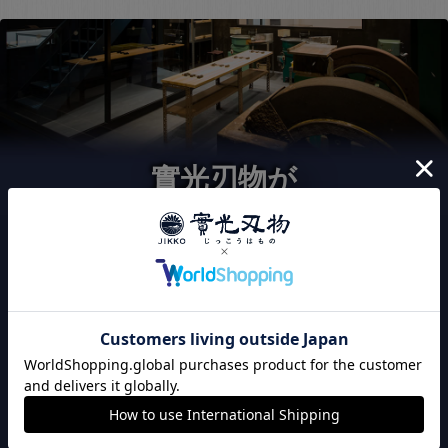
實光刃物が
選ばれる3つの理由
120年以上継承された
こだわりの切れ味
實光刃物は、職人の技による切れ味にこだわりを持って
います。出荷前に全品刃付け済みのため、購入後すぐに
切れ味が良い包丁をお使い頂けます。また、全品検品作