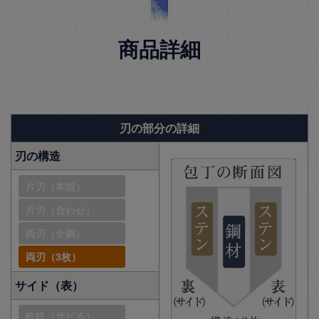
商品詳細
刃の部分の詳細
刃の構造
片刃（本焼）
片刃（合わせ）
両刃（全鋼）
両刃（3枚）
サイド（表）
軟鉄（サビる）