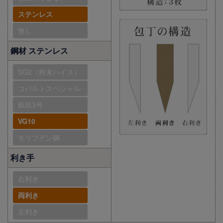
ステンレス
無し
鋼材 ステンレス
SG2（粉末ハイス）
コバルトスペシャル
銀紙3号
VG10
モリブデン鋼
利き手
右利き
両利き
左利き