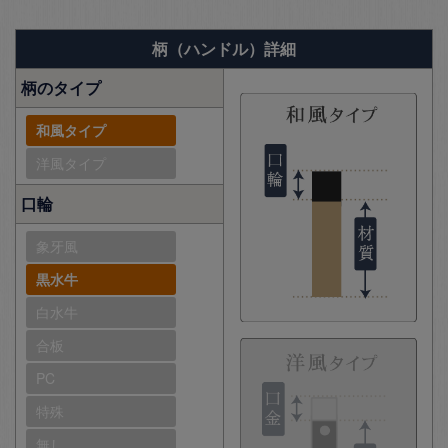
柄（ハンドル）詳細
柄のタイプ
和風タイプ
洋風タイプ
口輪
象牙風
黒水牛
白水牛
合板
PC
特殊
無し