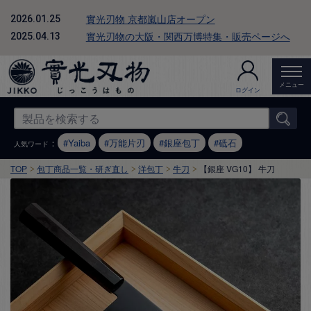
實光刃物 京都嵐山店オープン
2026.01.25
實光刃物の大阪・関西万博特集・販売ページへ
2025.04.13
メニュー
ログイン
：
Yaiba
万能片刃
銀座包丁
砥石
人気ワード
TOP
包丁商品一覧・研ぎ直し
洋包丁
牛刀
【銀座 VG10】 牛刀