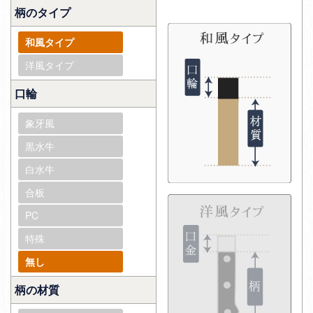
柄のタイプ
和風タイプ
洋風タイプ
口輪
象牙風
黒水牛
白水牛
合板
PC
特殊
無し
柄の材質