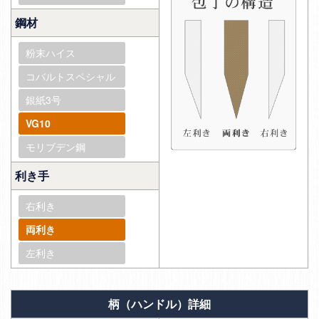
鋼材
粉末ハイス
コバルトスペシャル
銀紙3号
VG10
モリブデン鋼
利き手
右利き
両利き
左利き
柄（ハンドル）詳細