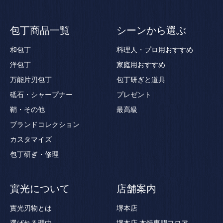
包丁商品一覧
シーンから選ぶ
和包丁
料理人・プロ用おすすめ
洋包丁
家庭用おすすめ
万能片刃包丁
包丁研ぎと道具
砥石・シャープナー
プレゼント
鞘・その他
最高級
ブランドコレクション
カスタマイズ
包丁研ぎ・修理
實光について
店舗案内
實光刃物とは
堺本店
選ばれる理由
堺本店 本焼専門フロア