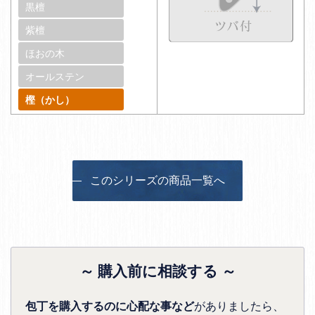
黒檀
紫檀
ほおの木
オールステン
樫（かし）
このシリーズの商品一覧へ
～ 購入前に相談する ～
包丁を購入するのに心配な事など
がありましたら、