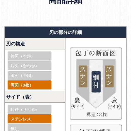
商品詳細
刃の部分の詳細
刃の構造
片刃（本焼）
片刃（合わせ）
両刃（全鋼）
両刃（3枚）
サイド（表）
軟鉄（サビる）
ステンレス
無し