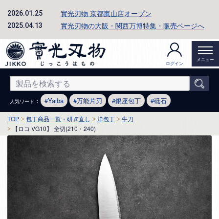
實光刃物 京都嵐山店オープン
2026.01.25
實光刃物の大阪・関西万博特集・販売ページへ
2025.04.13
メニュー
ログイン
：
Yaiba
万能片刃
銀座包丁
砥石
人気ワード
TOP
包丁商品一覧・研ぎ直し
洋包丁
牛刀
【ロコ VG10】 全切(210・240)