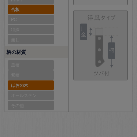
合板
PC
特殊
無し
柄の材質
黒檀
紫檀
ほおの木
オールステン
その他