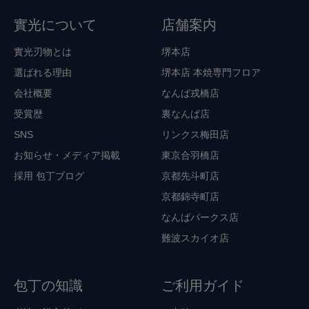
實光について
店舗案内
實光刃物とは
堺本店
選ばれる理由
堺本店 本焼専門フロア
会社概要
なんば戎橋店
受賞歴
裏なんば店
SNS
リンクス梅田店
お知らせ・メディア掲載
東京合羽橋店
採用
包丁ブログ
京都先斗町店
京都錦寺町店
なんばパークス店
難波スカイオ店
包丁の知識
ご利用ガイド