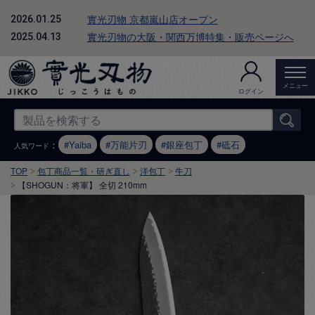
實光刃物 京都嵐山店オープン
2026.01.25
實光刃物の大阪・関西万博特集・販売ページへ
2025.04.13
メニュー
ログイン
：
Yaiba
万能片刃
銀座包丁
砥石
人気ワード
TOP
包丁商品一覧・研ぎ直し
洋包丁
牛刀
【SHOGUN：将軍】 全切 210mm