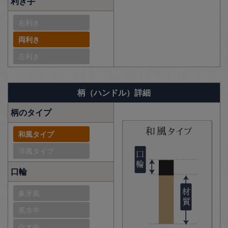
利き手
右利き
両利き
左利き
柄（ハンドル）詳細
柄のタイプ
和風タイプ
洋風タイプ
口輪
象牙風
黒水牛
白水牛