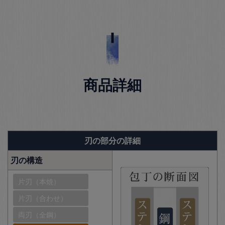
商品詳細
刃の部分の詳細
刃の構造
片刃（本焼）
片刃（合わせ）
両刃（全鋼）