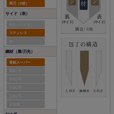
両刃（3枚）
サイド（表）
軟鉄（サビる）
ステンレス
無し
鋼材（裏/刃先）
青紙スーパー
青紙1号
青紙2号
白紙2号
白紙3号
日本鋼