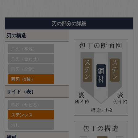
刃の部分の詳細
刃の構造
片刃（本焼）
片刃（合わせ）
両刃（全鋼）
両刃（3枚）
サイド（表）
軟鉄（サビる）
ステンレス
無し
鋼材