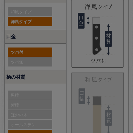
和風タイプ
洋風タイプ
口金
ツバ付
ツバ無
柄の材質
黒檀
紫檀
ほおの木
オールステン