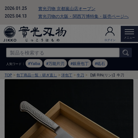
實光刃物 京都嵐山店オープン
2026.01.25
實光刃物の大阪・関西万博特集・販売ページへ
2025.04.13
メニュー
ログイン
：
Yaiba
万能片刃
銀座包丁
砥石
人気ワード
TOP
包丁商品一覧・研ぎ直し
洋包丁
牛刀
【鱗 RIN(リン)】牛刀