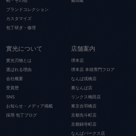
鞘・その他
最高級
ブランドコレクション
カスタマイズ
包丁研ぎ・修理
實光について
店舗案内
實光刃物とは
堺本店
選ばれる理由
堺本店 本焼専門フロア
会社概要
なんば戎橋店
受賞歴
裏なんば店
SNS
リンクス梅田店
お知らせ・メディア掲載
東京合羽橋店
採用
包丁ブログ
京都先斗町店
京都錦寺町店
なんばパークス店