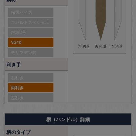
粉末ハイス
コバルトスペシャル
銀紙3号
VG10
モリブデン鋼
利き手
右利き
両利き
左利き
柄（ハンドル）詳細
柄のタイプ