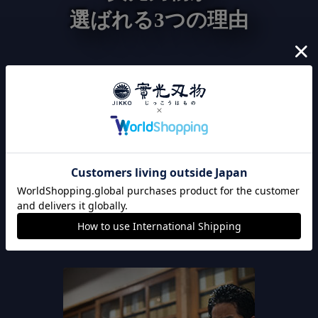
選ばれる3つの理由
120年以上継承された
こだわりの切れ味
實光刃物は、職人の技による切れ味にこだわりを持って
います。出荷前に全品刃付け済みのため、購入後すぐに
切れ味が良い包丁をお使い頂けます。また、全品検品作
業してから発送しているので、安心してお買い上げいた
だけます。
※全品検品しているので返品は0.01%です。