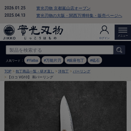
實光刃物 京都嵐山店オープン
2026.01.25
實光刃物の大阪・関西万博特集・販売ページへ
2025.04.13
メニュー
ログイン
：
Yaiba
万能片刃
銀座包丁
砥石
人気ワード
TOP
包丁商品一覧・研ぎ直し
洋包丁
パーリング
【ロコ VG10】 和パーリング