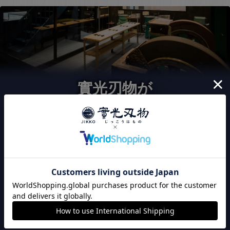
實光刃物が
選ばれる3つの理由
120年以上継承された
こだわりの切れ味
實光刃物は、職人の技による切れ味にこだわりを持って
います。出荷前に全品刃付け済みのため、購入後すぐに
切れ味が良い包丁をお使い頂けます。また、全品検品作