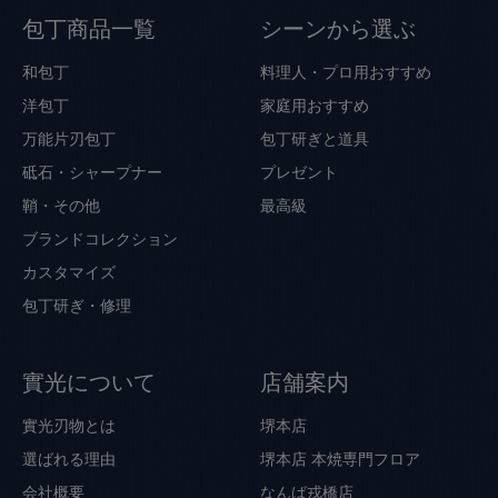
包丁商品一覧
シーンから選ぶ
和包丁
料理人・プロ用おすすめ
洋包丁
家庭用おすすめ
万能片刃包丁
包丁研ぎと道具
砥石・シャープナー
プレゼント
鞘・その他
最高級
ブランドコレクション
カスタマイズ
包丁研ぎ・修理
實光について
店舗案内
實光刃物とは
堺本店
選ばれる理由
堺本店 本焼専門フロア
会社概要
なんば戎橋店