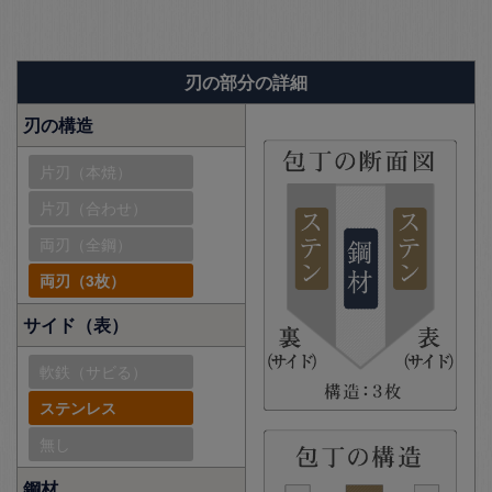
刃の部分の詳細
刃の構造
片刃（本焼）
片刃（合わせ）
両刃（全鋼）
両刃（3枚）
サイド（表）
軟鉄（サビる）
ステンレス
無し
鋼材