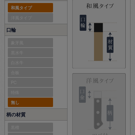
和風タイプ
洋風タイプ
口輪
象牙風
黒水牛
白水牛
合板
PC
特殊
無し
柄の材質
黒檀