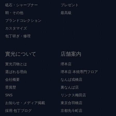
砥石・シャープナー
プレゼント
鞘・その他
最高級
ブランドコレクション
カスタマイズ
包丁研ぎ・修理
實光について
店舗案内
實光刃物とは
堺本店
選ばれる理由
堺本店 本焼専門フロア
会社概要
なんば戎橋店
受賞歴
裏なんば店
SNS
リンクス梅田店
お知らせ・メディア掲載
東京合羽橋店
採用
包丁ブログ
京都先斗町店