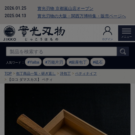
實光刃物 京都嵐山店オープン
2026.01.25
實光刃物の大阪・関西万博特集・販売ページへ
2025.04.13
メニュー
ログイン
：
Yaiba
万能片刃
銀座包丁
砥石
人気ワード
TOP
包丁商品一覧・研ぎ直し
洋包丁
ペティナイフ
【ロコ ダマスカス】 ペティ