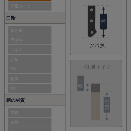
洋風タイプ
口輪
象牙風
黒水牛
白水牛
合板
PC
特殊
無し
柄の材質
黒檀
紫檀