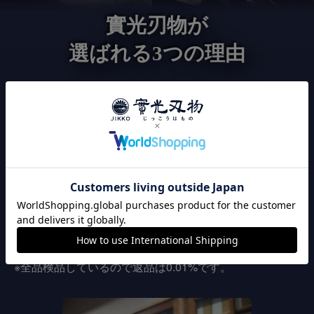
實光刃物が
選ばれる3つの理由
120年以上継承された
こだわりの切れ味
實光刃物は、職人の技による切れ味にこだわりを持って
います。出荷前に全品刃付け済みのため、購入後すぐに
切れ味が良い包丁をお使い頂けます。また、全品検品作
業してから発送しているので、安心してお買い上げいた
だけます。
※全品検品しているので返品は0.01%です。