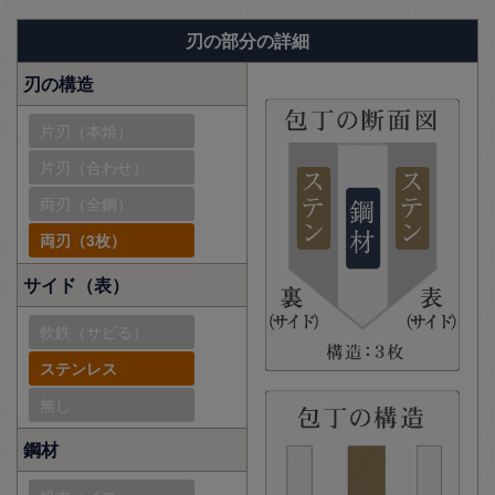
刃の部分の詳細
刃の構造
片刃（本焼）
片刃（合わせ）
両刃（全鋼）
両刃（3枚）
サイド（表）
軟鉄（サビる）
ステンレス
無し
鋼材