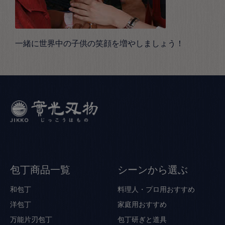
一緒に世界中の子供の笑顔を増やしましょう！
包丁商品一覧
シーンから選ぶ
和包丁
料理人・プロ用おすすめ
洋包丁
家庭用おすすめ
万能片刃包丁
包丁研ぎと道具