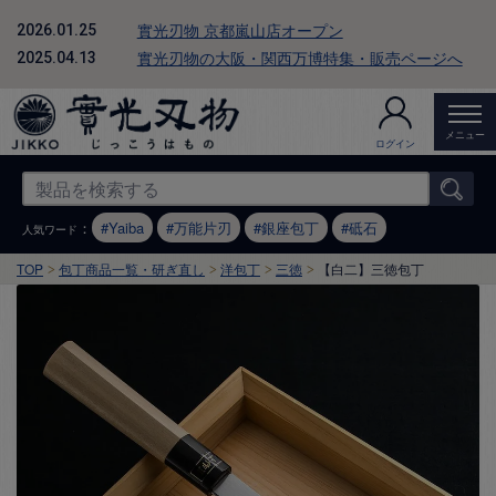
實光刃物 京都嵐山店オープン
2026.01.25
實光刃物の大阪・関西万博特集・販売ページへ
2025.04.13
メニュー
ログイン
：
Yaiba
万能片刃
銀座包丁
砥石
人気ワード
TOP
包丁商品一覧・研ぎ直し
洋包丁
三徳
【白二】三徳包丁