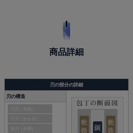
商品詳細
刃の部分の詳細
刃の構造
片刃（本焼）
片刃（合わせ）
両刃（全鋼）