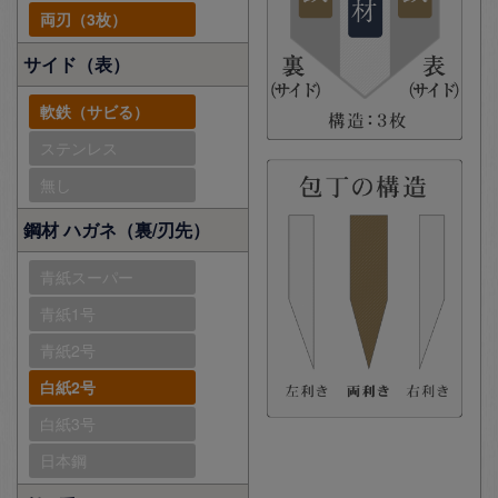
両刃（3枚）
サイド（表）
軟鉄（サビる）
ステンレス
無し
鋼材 ハガネ（裏/刃先）
青紙スーパー
青紙1号
青紙2号
白紙2号
白紙3号
日本鋼