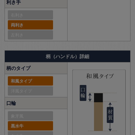
利き手
右利き
両利き
左利き
柄（ハンドル）詳細
柄のタイプ
和風タイプ
洋風タイプ
口輪
象牙風
黒水牛