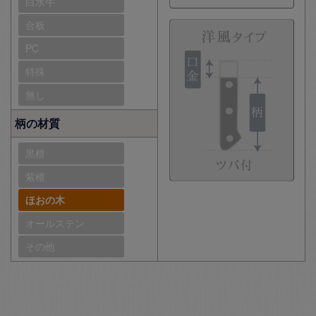
白水牛
合板
PC
特殊
無し
柄の材質
黒檀
紫檀
ほおの木
オールステン
その他