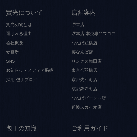
實光について
店舗案内
實光刃物とは
堺本店
選ばれる理由
堺本店 本焼専門フロア
会社概要
なんば戎橋店
受賞歴
裏なんば店
SNS
リンクス梅田店
お知らせ・メディア掲載
東京合羽橋店
採用
包丁ブログ
京都先斗町店
京都錦寺町店
なんばパークス店
難波スカイオ店
包丁の知識
ご利用ガイド