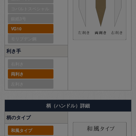
コバルトスペシャル
銀紙3号
VG10
モリブデン鋼
利き手
右利き
両利き
左利き
柄（ハンドル）詳細
柄のタイプ
和風タイプ