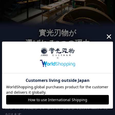
實光刃物が
選ばれる3つの理由
120年以上継承された
こだわりの切れ味
實光刃物は、職人の技による切れ味にこだわりを持って
います。出荷前に全品刃付け済みのため、購入後すぐに
切れ味が良い包丁をお使い頂けます。また、全品検品作
業してから発送しているので、安心してお買い上げいた
だけます。