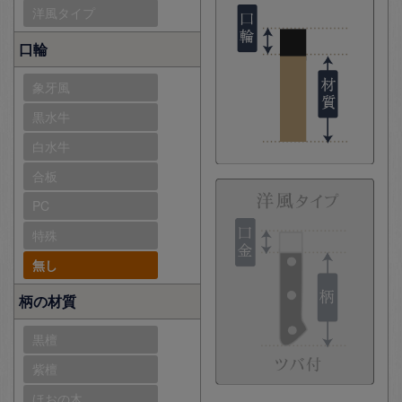
洋風タイプ
口輪
象牙風
黒水牛
白水牛
合板
PC
特殊
無し
柄の材質
黒檀
紫檀
ほおの木