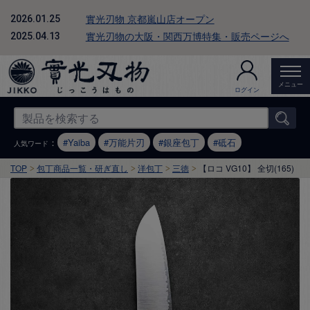
實光刃物 京都嵐山店オープン
2026.01.25
實光刃物の大阪・関西万博特集・販売ページへ
2025.04.13
メニュー
ログイン
：
Yaiba
万能片刃
銀座包丁
砥石
人気ワード
TOP
包丁商品一覧・研ぎ直し
洋包丁
三徳
【ロコ VG10】 全切(165)