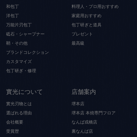
和包丁
料理人・プロ用おすすめ
洋包丁
家庭用おすすめ
万能片刃包丁
包丁研ぎと道具
砥石・シャープナー
プレゼント
鞘・その他
最高級
ブランドコレクション
カスタマイズ
包丁研ぎ・修理
實光について
店舗案内
實光刃物とは
堺本店
選ばれる理由
堺本店 本焼専門フロア
会社概要
なんば戎橋店
受賞歴
裏なんば店