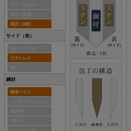
片刃（合わせ）
両刃（全鋼）
両刃（3枚）
サイド（表）
軟鉄（サビる）
ステンレス
無し
鋼材
粉末ハイス
コバルトスペシャル
銀紙3号
VG10
モリブデン鋼