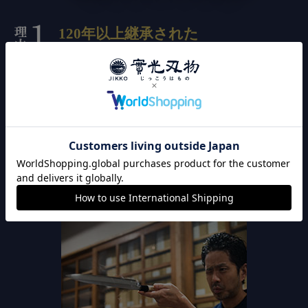
120年以上継承された
こだわりの切れ味
實光刃物は、職人の技による切れ味にこだわりを持って
います。出荷前に全品刃付け済みのため、購入後すぐに
切れ味が良い包丁をお使い頂けます。また、全品検品作
業してから発送しているので、安心してお買い上げいた
だけます。
※全品検品しているので返品は0.01%です。