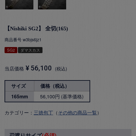
【Nishiki SG2】 全切(165)
商品番号
w3bjs6jz1
SG2
ダマスカス
¥
56,100
当店価格
税込
サイズ
価格（税込）
165mm
56,100円 (基準価格)
カテゴリー：
三徳包丁
（
その他の商品一覧
）
刃渡りサイズ
(必須)