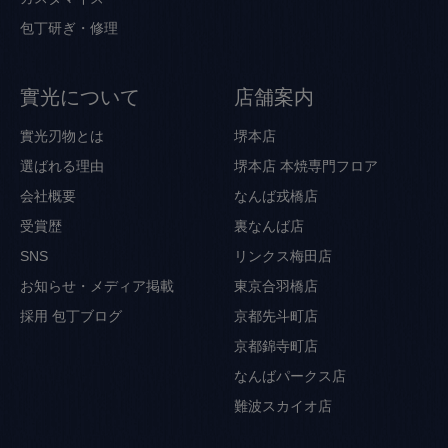
包丁研ぎ・修理
實光について
店舗案内
實光刃物とは
堺本店
選ばれる理由
堺本店 本焼専門フロア
会社概要
なんば戎橋店
受賞歴
裏なんば店
SNS
リンクス梅田店
お知らせ・メディア掲載
東京合羽橋店
採用
包丁ブログ
京都先斗町店
京都錦寺町店
なんばパークス店
難波スカイオ店