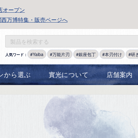
店オープン
関西万博特集・販売ページへ
Yaiba
万能片刃
銀座包丁
本刃付け
研
人気ワード：
ンから選ぶ
實光について
店舗案内