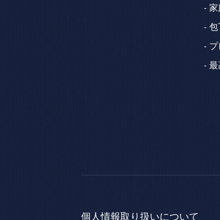
家
包
プ
最
個人情報
取り扱いについて