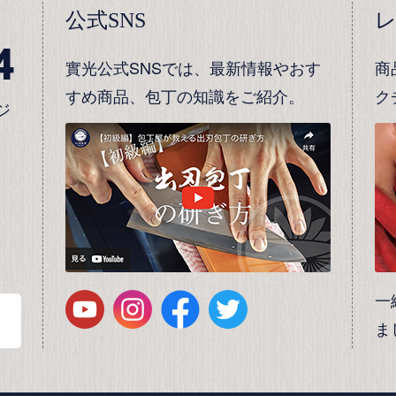
公式SNS
4
實光公式SNSでは、最新情報やおす
商
すめ商品、包丁の知識をご紹介。
ク
ジ
一
ま