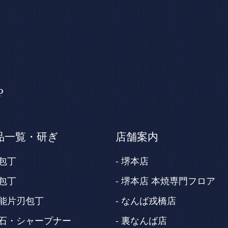
P
品一覧・研ぎ
店舗案内
包丁
堺本店
包丁
堺本店 本焼専門フロア
能片刃包丁
なんば戎橋店
石・シャープナー
裏なんば店