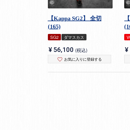
【Kappa SG2】 全切
【
(165)
(1
SG2
ダマスカス
V
¥
56,100
¥
税込
お気に入りに登録する