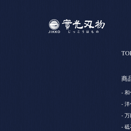
TO
商
和
洋
万
砥