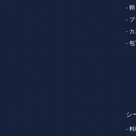
鞘
ブ
カ
包
シ
料