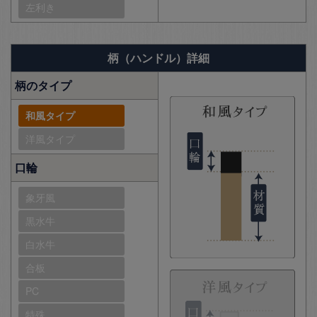
左利き
柄（ハンドル）詳細
柄のタイプ
和風タイプ
洋風タイプ
口輪
象牙風
黒水牛
白水牛
合板
PC
特殊