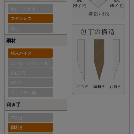
軟鉄（サビる）
ステンレス
無し
鋼材
粉末ハイス
コバルトスペシャル
銀紙3号
VG10
モリブデン鋼
利き手
右利き
両利き