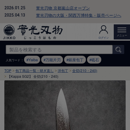
實光刃物 京都嵐山店オープン
2026.01.25
實光刃物の大阪・関西万博特集・販売ページへ
2025.04.13
メニュー
ログイン
：
Yaiba
万能片刃
銀座包丁
砥石
人気ワード
TOP
包丁商品一覧・研ぎ直し
洋包丁
全切(210・240)
【Kappa SG2】 全切(210・240)