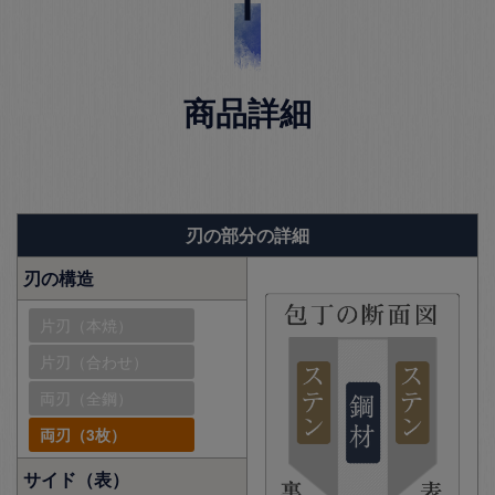
商品詳細
刃の部分の詳細
刃の構造
片刃（本焼）
片刃（合わせ）
両刃（全鋼）
両刃（3枚）
サイド（表）