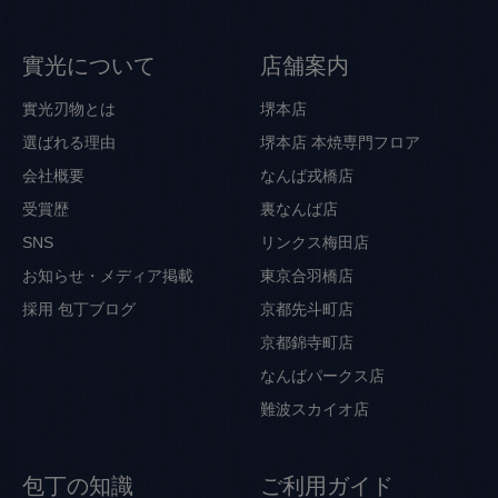
實光について
店舗案内
實光刃物とは
堺本店
選ばれる理由
堺本店 本焼専門フロア
会社概要
なんば戎橋店
受賞歴
裏なんば店
SNS
リンクス梅田店
お知らせ・メディア掲載
東京合羽橋店
採用
包丁ブログ
京都先斗町店
京都錦寺町店
なんばパークス店
難波スカイオ店
包丁の知識
ご利用ガイド