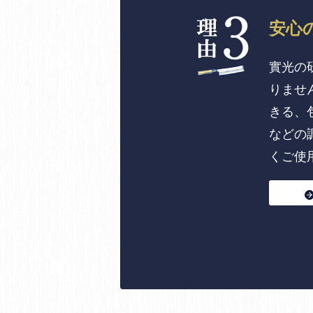
安心
實光の
りませ
きる、
などの
くご使