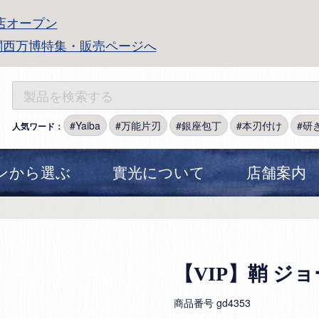
店オープン
関西万博特集・販売ページへ
Yaiba
万能片刃
銀座包丁
本刃付け
研
人気ワード：
ンから選ぶ
實光について
店舗案内
【VIP】鞘 ジ
商品番号
gd4353