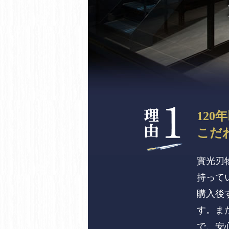
120
こだ
實光刃
持って
購入後
す。ま
で、安