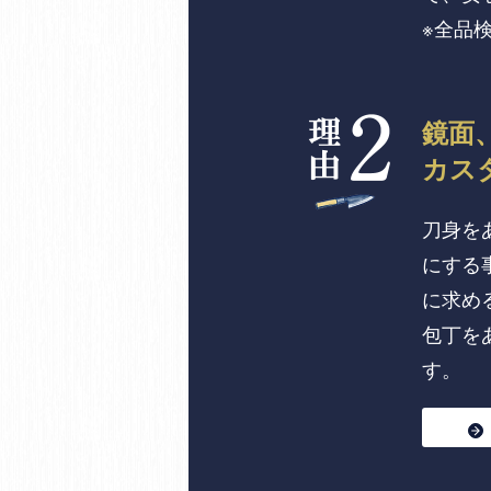
※全品
鏡面
カス
刀身を
にする
に求め
包丁を
す。