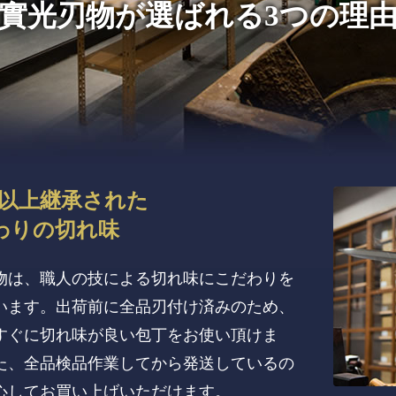
實光刃物が
選ばれる3つの理
年以上継承された
わりの切れ味
物は、職人の技による切れ味にこだわりを
います。出荷前に全品刃付け済みのため、
すぐに切れ味が良い包丁をお使い頂けま
た、全品検品作業してから発送しているの
心してお買い上げいただけます。