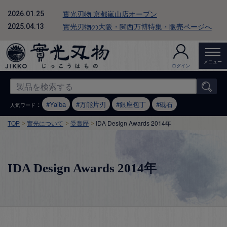
實光刃物 京都嵐山店オープン
2026.01.25
實光刃物の大阪・関西万博特集・販売ページへ
2025.04.13
メニュー
ログイン
：
Yaiba
万能片刃
銀座包丁
砥石
人気ワード
TOP
實光について
受賞歴
IDA Design Awards 2014年
IDA Design Awards 2014年