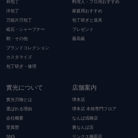
和包丁
料理人・プロ用おすすめ
洋包丁
家庭用おすすめ
万能片刃包丁
包丁研ぎと道具
砥石・シャープナー
プレゼント
鞘・その他
最高級
ブランドコレクション
カスタマイズ
包丁研ぎ・修理
實光について
店舗案内
實光刃物とは
堺本店
選ばれる理由
堺本店 本焼専門フロア
会社概要
なんば戎橋店
受賞歴
裏なんば店
SNS
リンクス梅田店