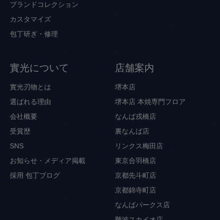
ブランドコレクション
カスタマイズ
包丁研ぎ・修理
實光について
店舗案内
實光刃物とは
堺本店
選ばれる理由
堺本店 本焼専門フロア
会社概要
なんば戎橋店
受賞歴
裏なんば店
SNS
リンクス梅田店
お知らせ・メディア掲載
東京合羽橋店
採用
包丁ブログ
京都先斗町店
京都錦寺町店
なんばパークス店
難波スカイオ店