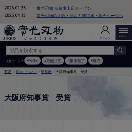
實光刃物 京都嵐山店オープン
2026.01.25
實光刃物の大阪・関西万博特集・販売ページへ
2025.04.13
メニュー
ログイン
：
Yaiba
万能片刃
銀座包丁
砥石
人気ワード
TOP
實光について
受賞歴
大阪府知事賞 受賞
大阪府知事賞 受賞