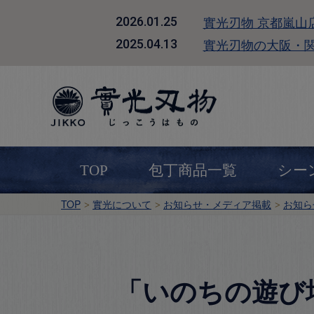
實光刃物 京都嵐山
2026.01.25
實光刃物の大阪・
2025.04.13
TOP
包丁商品一覧
シー
TOP
實光について
お知らせ・メディア掲載
お知ら
「いのちの遊び