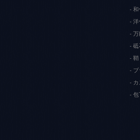
和
洋
万
砥
鞘
ブ
カ
包