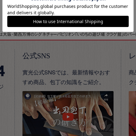
公式SNS
4
實光公式SNSでは、最新情報やおす
商
すめ商品、包丁の知識をご紹介。
ク
ジ