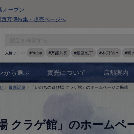
店オープン
関西万博特集・販売ページへ
Yaiba
万能片刃
銀座包丁
本刃付け
研
人気ワード：
ンから選ぶ
實光について
店舗案内
せ
最新記事
「いのちの遊び場 クラゲ館」のホームページに掲載
場 クラゲ館」のホームペ