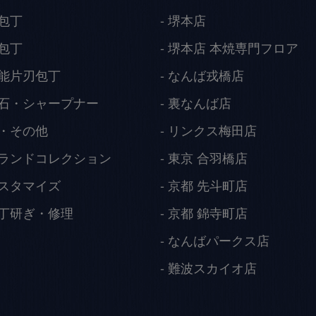
包丁
堺本店
包丁
堺本店 本焼専門フロア
能片刃包丁
なんば戎橋店
石・シャープナー
裏なんば店
・その他
リンクス梅田店
ランドコレクション
東京 合羽橋店
スタマイズ
京都 先斗町店
丁研ぎ・修理
京都 錦寺町店
なんばパークス店
難波スカイオ店