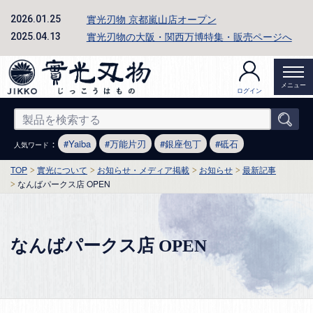
實光刃物 京都嵐山店オープン
2026.01.25
實光刃物の大阪・関西万博特集・販売ページへ
2025.04.13
メニュー
ログイン
：
Yaiba
万能片刃
銀座包丁
砥石
人気ワード
TOP
實光について
お知らせ・メディア掲載
お知らせ
最新記事
なんばパークス店 OPEN
なんばパークス店 OPEN