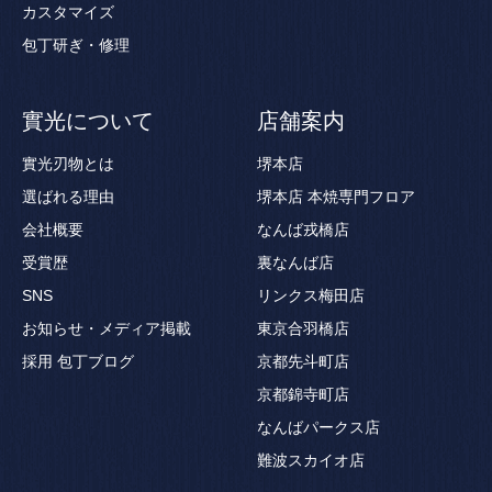
カスタマイズ
包丁研ぎ・修理
實光について
店舗案内
實光刃物とは
堺本店
選ばれる理由
堺本店 本焼専門フロア
会社概要
なんば戎橋店
受賞歴
裏なんば店
SNS
リンクス梅田店
お知らせ・メディア掲載
東京合羽橋店
採用
包丁ブログ
京都先斗町店
京都錦寺町店
なんばパークス店
難波スカイオ店