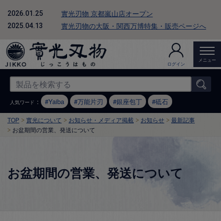
實光刃物 京都嵐山店オープン
2026.01.25
實光刃物の大阪・関西万博特集・販売ページへ
2025.04.13
メニュー
ログイン
：
Yaiba
万能片刃
銀座包丁
砥石
人気ワード
TOP
實光について
お知らせ・メディア掲載
お知らせ
最新記事
お盆期間の営業、発送について
お盆期間の営業、発送について