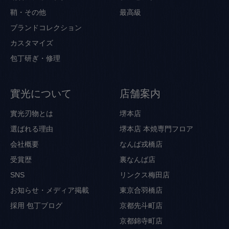
鞘・その他
最高級
ブランドコレクション
カスタマイズ
包丁研ぎ・修理
實光について
店舗案内
實光刃物とは
堺本店
選ばれる理由
堺本店 本焼専門フロア
会社概要
なんば戎橋店
受賞歴
裏なんば店
SNS
リンクス梅田店
お知らせ・メディア掲載
東京合羽橋店
採用
包丁ブログ
京都先斗町店
京都錦寺町店