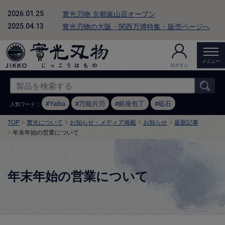
實光刃物 京都嵐山店オープン
2026.01.25
實光刃物の大阪・関西万博特集・販売ページへ
2025.04.13
メニュー
ログイン
：
Yaiba
万能片刃
銀座包丁
砥石
人気ワード
TOP
實光について
お知らせ・メディア掲載
お知らせ
最新記事
年末年始の営業について
年末年始の営業について