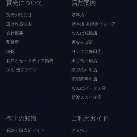
實光について
店舗案内
實光刃物とは
堺本店
選ばれる理由
堺本店 本焼専門フロア
会社概要
なんば戎橋店
受賞歴
裏なんば店
SNS
リンクス梅田店
お知らせ・メディア掲載
東京合羽橋店
採用
包丁ブログ
京都先斗町店
京都錦寺町店
なんばパークス店
難波スカイオ店
包丁の知識
ご利用ガイド
必読！購入前ガイド
お支払い