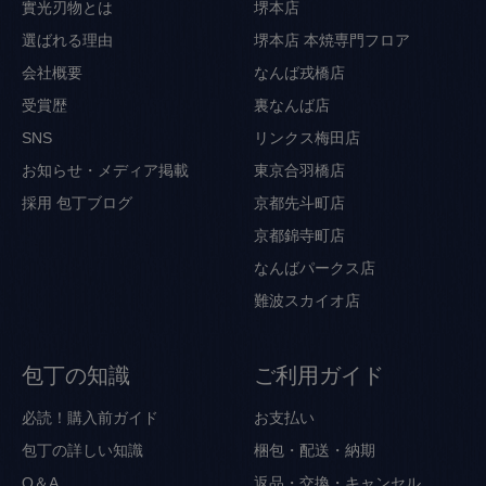
實光刃物とは
堺本店
選ばれる理由
堺本店 本焼専門フロア
会社概要
なんば戎橋店
受賞歴
裏なんば店
SNS
リンクス梅田店
お知らせ・メディア掲載
東京合羽橋店
採用
包丁ブログ
京都先斗町店
京都錦寺町店
なんばパークス店
難波スカイオ店
包丁の知識
ご利用ガイド
必読！購入前ガイド
お支払い
包丁の詳しい知識
梱包・配送・納期
Q＆A
返品・交換・キャンセル