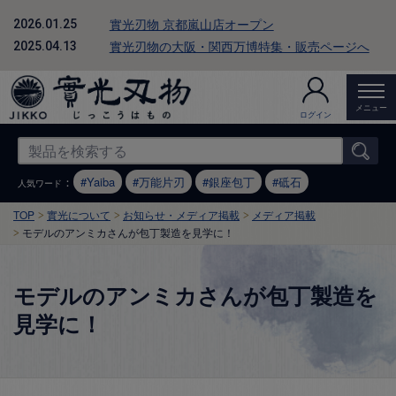
實光刃物 京都嵐山店オープン
2026.01.25
實光刃物の大阪・関西万博特集・販売ページへ
2025.04.13
メニュー
ログイン
：
Yaiba
万能片刃
銀座包丁
砥石
人気ワード
TOP
實光について
お知らせ・メディア掲載
メディア掲載
モデルのアンミカさんが包丁製造を見学に！
モデルのアンミカさんが包丁製造を
見学に！