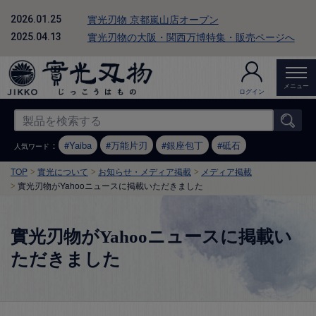
實光刃物 京都嵐山店オープン
2026.01.25
實光刃物の大阪・関西万博特集・販売ページへ
2025.04.13
メニュー
ログイン
：
Yaiba
万能片刃
銀座包丁
砥石
人気ワード
TOP
實光について
お知らせ・メディア掲載
メディア掲載
實光刃物がYahooニュースに掲載いただきました
實光刃物がYahooニュースに掲載い
ただきました