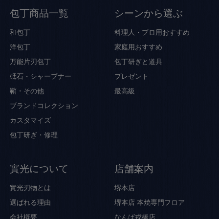
包丁商品一覧
シーンから選ぶ
和包丁
料理人・プロ用おすすめ
洋包丁
家庭用おすすめ
万能片刃包丁
包丁研ぎと道具
砥石・シャープナー
プレゼント
鞘・その他
最高級
ブランドコレクション
カスタマイズ
包丁研ぎ・修理
實光について
店舗案内
實光刃物とは
堺本店
選ばれる理由
堺本店 本焼専門フロア
会社概要
なんば戎橋店