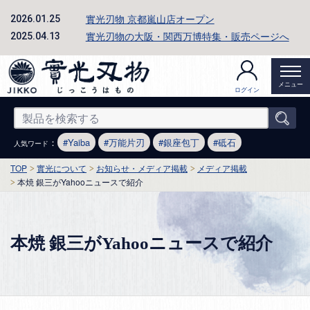
實光刃物 京都嵐山店オープン
2026.01.25
實光刃物の大阪・関西万博特集・販売ページへ
2025.04.13
メニュー
ログイン
：
Yaiba
万能片刃
銀座包丁
砥石
人気ワード
TOP
實光について
お知らせ・メディア掲載
メディア掲載
本焼 銀三がYahooニュースで紹介
本焼 銀三がYahooニュースで紹介