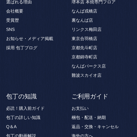
選ばれる理由
堺本店 本焼専門フロア
会社概要
なんば戎橋店
受賞歴
裏なんば店
SNS
リンクス梅田店
お知らせ・メディア掲載
東京合羽橋店
採用
包丁ブログ
京都先斗町店
京都錦寺町店
なんばパークス店
難波スカイオ店
包丁の知識
ご利用ガイド
必読！購入前ガイド
お支払い
包丁の詳しい知識
梱包・配送・納期
Q＆A
返品・交換・キャンセル
包丁の動画解説
海外の方へ