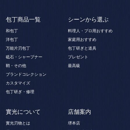
包丁商品一覧
シーンから選ぶ
和包丁
料理人・プロ用おすすめ
洋包丁
家庭用おすすめ
万能片刃包丁
包丁研ぎと道具
砥石・シャープナー
プレゼント
鞘・その他
最高級
ブランドコレクション
カスタマイズ
包丁研ぎ・修理
實光について
店舗案内
實光刃物とは
堺本店