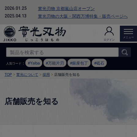
實光刃物 京都嵐山店オープン
2026.01.25
實光刃物の大阪・関西万博特集・販売ページへ
2025.04.13
メニュー
ログイン
：
Yaiba
万能片刃
銀座包丁
砥石
人気ワード
TOP
實光について
採用
店舗販売を知る
店舗販売を知る