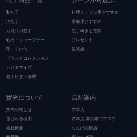
包丁商品一覧
シーンから選ぶ
和包丁
料理人・プロ用おすすめ
洋包丁
家庭用おすすめ
万能片刃包丁
包丁研ぎと道具
砥石・シャープナー
プレゼント
鞘・その他
最高級
ブランドコレクション
カスタマイズ
包丁研ぎ・修理
實光について
店舗案内
實光刃物とは
堺本店
選ばれる理由
堺本店 本焼専門フロア
会社概要
なんば戎橋店