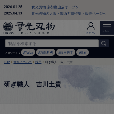
實光刃物 京都嵐山店オープン
2026.01.25
實光刃物の大阪・関西万博特集・販売ページへ
2025.04.13
メニュー
ログイン
：
Yaiba
万能片刃
銀座包丁
砥石
人気ワード
TOP
實光について
採用
研ぎ職人 吉川土貴
研ぎ職人 吉川土貴