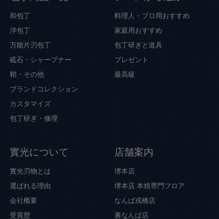
和包丁
料理人・プロ用おすすめ
洋包丁
家庭用おすすめ
万能片刃包丁
包丁研ぎと道具
砥石・シャープナー
プレゼント
鞘・その他
最高級
ブランドコレクション
カスタマイズ
包丁研ぎ・修理
實光について
店舗案内
實光刃物とは
堺本店
選ばれる理由
堺本店 本焼専門フロア
会社概要
なんば戎橋店
受賞歴
裏なんば店