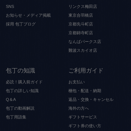
SNS
リンクス梅田店
お知らせ・メディア掲載
東京合羽橋店
採用
包丁ブログ
京都先斗町店
京都錦寺町店
なんばパークス店
難波スカイオ店
包丁の知識
ご利用ガイド
必読！購入前ガイド
お支払い
包丁の詳しい知識
梱包・配送・納期
Q＆A
返品・交換・キャンセル
包丁の動画解説
海外の方へ
包丁用語集
ギフトサービス
ギフト券の使い方